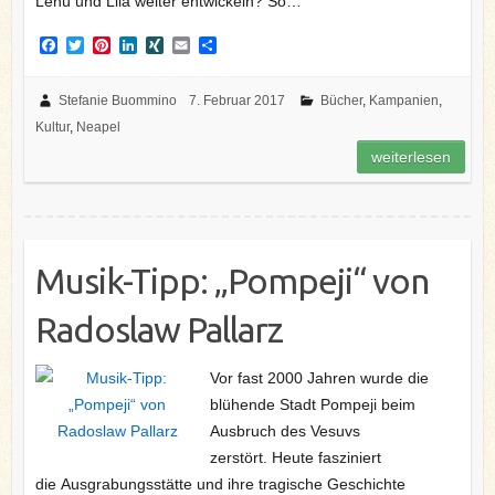
Lenù und Lila weiter entwickeln? So…
F
T
P
L
X
E
T
a
w
i
i
I
m
e
c
i
n
n
N
a
i
e
t
t
k
G
i
l
Stefanie Buommino
7. Februar 2017
Bücher
,
Kampanien
,
b
t
e
e
l
e
Kultur
,
Neapel
o
e
r
d
n
o
r
e
I
weiterlesen
k
s
n
t
Musik-Tipp: „Pompeji“ von
Radoslaw Pallarz
Vor fast 2000 Jahren wurde die
blühende Stadt Pompeji beim
Ausbruch des Vesuvs
zerstört. Heute fasziniert
die Ausgrabungsstätte und ihre tragische Geschichte