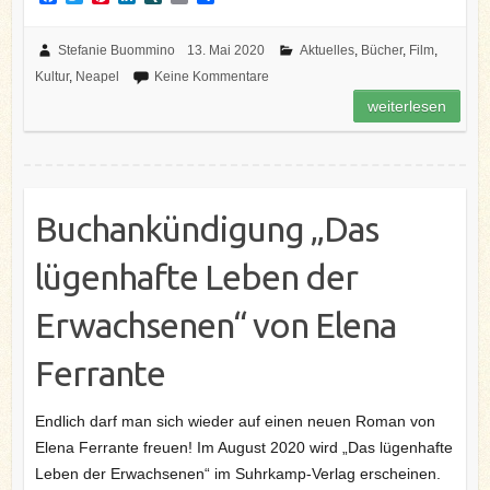
a
w
i
i
I
m
e
c
i
n
n
N
a
i
e
t
t
k
G
i
l
Stefanie Buommino
13. Mai 2020
Aktuelles
,
Bücher
,
Film
,
b
t
e
e
l
e
Kultur
,
Neapel
Keine Kommentare
o
e
r
d
n
o
r
e
I
weiterlesen
k
s
n
t
Buchankündigung „Das
lügenhafte Leben der
Erwachsenen“ von Elena
Ferrante
Endlich darf man sich wieder auf einen neuen Roman von
Elena Ferrante freuen! Im August 2020 wird „Das lügenhafte
Leben der Erwachsenen“ im Suhrkamp-Verlag erscheinen.