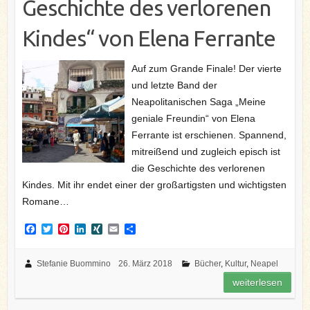
Geschichte des verlorenen
Kindes“ von Elena Ferrante
Auf zum Grande Finale! Der vierte
und letzte Band der
Neapolitanischen Saga „Meine
geniale Freundin“ von Elena
Ferrante ist erschienen. Spannend,
mitreißend und zugleich episch ist
die Geschichte des verlorenen
Kindes. Mit ihr endet einer der großartigsten und wichtigsten
Romane…
F
T
P
L
X
E
T
a
w
i
i
I
m
e
c
i
n
n
N
a
i
e
t
t
k
G
i
l
Stefanie Buommino
26. März 2018
Bücher
,
Kultur
,
Neapel
b
t
e
e
l
e
weiterlesen
o
e
r
d
n
o
r
e
I
k
s
n