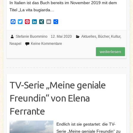
In Italien ist das Buch bereits im November 2019 mit dem
Titel „La vita bugiarda…
F
T
P
L
X
E
T
a
w
i
i
I
m
e
c
i
n
n
N
a
i
e
t
t
k
G
i
l
Stefanie Buommino
12. Mai 2020
Aktuelles
,
Bücher
,
Kultur
,
b
t
e
e
l
e
Neapel
Keine Kommentare
o
e
r
d
n
o
r
e
I
weiterlesen
k
s
n
t
TV-Serie „Meine geniale
Freundin“ von Elena
Ferrante
Endlich ist sie gestartet: die TV-
Serie „Meine geniale Freundin“ zu