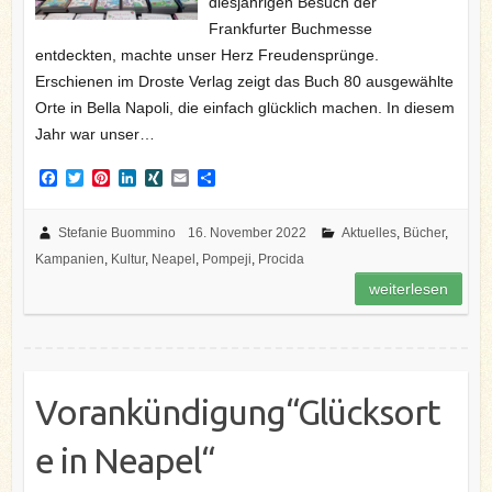
diesjährigen Besuch der
Frankfurter Buchmesse
entdeckten, machte unser Herz Freudensprünge.
Erschienen im Droste Verlag zeigt das Buch 80 ausgewählte
Orte in Bella Napoli, die einfach glücklich machen. In diesem
Jahr war unser…
F
T
P
L
X
E
T
a
w
i
i
I
m
e
c
i
n
n
N
a
i
e
t
t
k
G
i
l
Stefanie Buommino
16. November 2022
Aktuelles
,
Bücher
,
b
t
e
e
l
e
Kampanien
,
Kultur
,
Neapel
,
Pompeji
,
Procida
o
e
r
d
n
o
r
e
I
weiterlesen
k
s
n
t
Vorankündigung“Glücksort
e in Neapel“