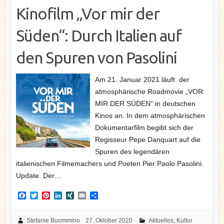
Kinofilm „Vor mir der
Süden“: Durch Italien auf
den Spuren von Pasolini
Am 21. Januar 2021 läuft der
atmosphärische Roadmovie „VOR
MIR DER SÜDEN“ in deutschen
Kinos an. In dem atmosphärischen
Dokumentarfilm begibt sich der
Regisseur Pepe Danquart auf die
Spuren des legendären
italienischen Filmemachers und Poeten Pier Paolo Pasolini.
Update: Der…
F
T
P
L
X
E
T
a
w
i
i
I
m
e
c
i
n
n
N
a
i
e
t
t
k
G
i
l
Stefanie Buommino
27. Oktober 2020
Aktuelles
,
Kultur