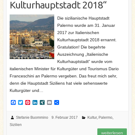
Kulturhauptstadt 2018“
Die sizilianische Hauptstadt
Palermo wurde am 31. Januar
2017 zur Italienischen
Kulturhauptstadt 2018 ernannt.
Gratulation! Die begehrte
Auszeichnung „Italienische
Kulturhauptstadt“ wurde vom
italienischen Minister für Kulturgüter und Tourismus Dario
Franceschini an Palermo vergeben. Das freut mich sehr,
denn die Hauptstadt Siziliens hat viele sehenswerte
Kulturgüter und…
F
T
P
L
X
E
T
a
w
i
i
I
m
e
c
i
n
n
N
a
i
e
t
t
k
G
i
l
Stefanie Buommino
9. Februar 2017
Kultur
,
Palermo
,
b
t
e
e
l
e
Sizilien
o
e
r
d
n
o
r
e
I
weiterlesen