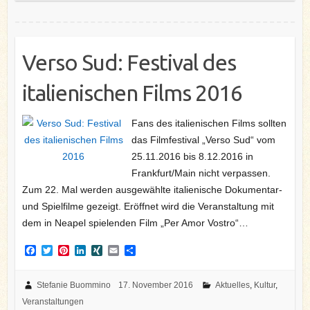
t
Verso Sud: Festival des
italienischen Films 2016
Fans des italienischen Films sollten
das Filmfestival „Verso Sud“ vom
25.11.2016 bis 8.12.2016 in
Frankfurt/Main nicht verpassen.
Zum 22. Mal werden ausgewählte italienische Dokumentar-
und Spielfilme gezeigt. Eröffnet wird die Veranstaltung mit
dem in Neapel spielenden Film „Per Amor Vostro“…
F
T
P
L
X
E
T
a
w
i
i
I
m
e
c
i
n
n
N
a
i
e
t
t
k
G
i
l
Stefanie Buommino
17. November 2016
Aktuelles
,
Kultur
,
b
t
e
e
l
e
Veranstaltungen
o
e
r
d
n