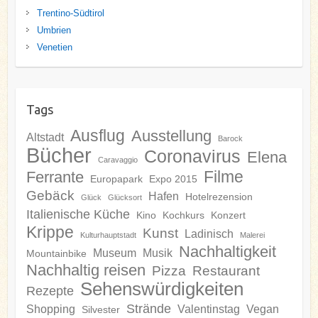
Trentino-Südtirol
Umbrien
Venetien
Tags
Ausflug
Ausstellung
Altstadt
Barock
Bücher
Coronavirus
Elena
Caravaggio
Filme
Ferrante
Europapark
Expo 2015
Gebäck
Hafen
Hotelrezension
Glück
Glücksort
Italienische Küche
Kino
Kochkurs
Konzert
Krippe
Kunst
Ladinisch
Kulturhauptstadt
Malerei
Nachhaltigkeit
Museum
Musik
Mountainbike
Nachhaltig reisen
Pizza
Restaurant
Sehenswürdigkeiten
Rezepte
Strände
Shopping
Valentinstag
Vegan
Silvester