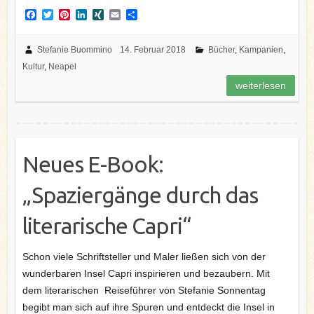
F
T
P
L
X
E
T
a
w
i
i
I
m
e
c
i
n
n
N
a
i
e
t
t
k
G
i
l
Stefanie Buommino
14. Februar 2018
Bücher
,
Kampanien
,
b
t
e
e
l
e
Kultur
,
Neapel
o
e
r
d
n
o
r
e
I
weiterlesen
k
s
n
t
Neues E-Book:
„Spaziergänge durch das
literarische Capri“
Schon viele Schriftsteller und Maler ließen sich von der
wunderbaren Insel Capri inspirieren und bezaubern. Mit
dem literarischen Reiseführer von Stefanie Sonnentag
begibt man sich auf ihre Spuren und entdeckt die Insel in