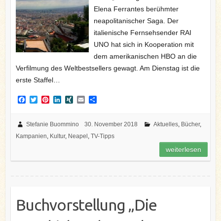
Elena Ferrantes berühmter
neapolitanischer Saga. Der
italienische Fernsehsender RAI
UNO hat sich in Kooperation mit
dem amerikanischen HBO an die
Verfilmung des Weltbestsellers gewagt. Am Dienstag ist die
erste Staffel…
F
T
P
L
X
E
T
a
w
i
i
I
m
e
c
i
n
n
N
a
i
e
t
t
k
G
i
l
Stefanie Buommino
30. November 2018
Aktuelles
,
Bücher
,
b
t
e
e
l
e
Kampanien
,
Kultur
,
Neapel
,
TV-Tipps
o
e
r
d
n
o
r
e
I
weiterlesen
k
s
n
t
Buchvorstellung „Die