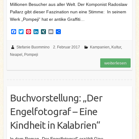
Millionen Besucher aus aller Welt. Der Komponist Radoslaw
Pallarz gibt dieser Faszination nun eine Stimme: In seinem
Werk „Pompeji“ hat er antike Graffiti…
F
T
P
L
X
E
T
a
w
i
i
I
m
e
c
i
n
n
N
a
i
e
t
t
k
G
i
l
Stefanie Buommino
2. Februar 2017
Kampanien
,
Kultur
,
b
t
e
e
l
e
Neapel
,
Pompeji
o
e
r
d
n
o
r
e
I
weiterlesen
k
s
n
t
Buchvorstellung: „Der
Engelfotograf – Eine
Kindheit in Kalabrien“
In dem Roman „Der Engelfotograf“ erzählt Gino