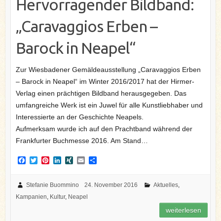
Hervorragender Bildband:
„Caravaggios Erben –
Barock in Neapel“
Zur Wiesbadener Gemäldeausstellung „Caravaggios Erben
– Barock in Neapel“ im Winter 2016/2017 hat der Hirmer-
Verlag einen prächtigen Bildband herausgegeben. Das
umfangreiche Werk ist ein Juwel für alle Kunstliebhaber und
Interessierte an der Geschichte Neapels.
Aufmerksam wurde ich auf den Prachtband während der
Frankfurter Buchmesse 2016. Am Stand…
F
T
P
L
X
E
T
a
w
i
i
I
m
e
c
i
n
n
N
a
i
e
t
t
k
G
i
l
Stefanie Buommino
24. November 2016
Aktuelles
,
b
t
e
e
l
e
Kampanien
,
Kultur
,
Neapel
o
e
r
d
n
o
r
e
I
weiterlesen
k
s
n