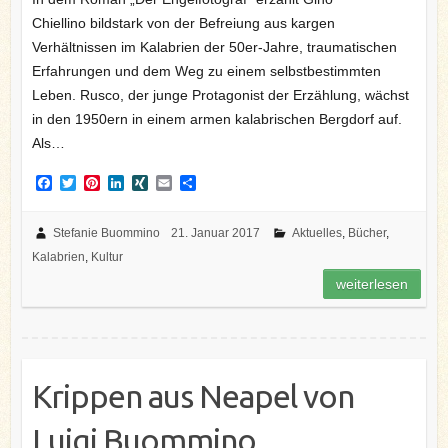
Chiellino bildstark von der Befreiung aus kargen
Verhältnissen im Kalabrien der 50er-Jahre, traumatischen
Erfahrungen und dem Weg zu einem selbstbestimmten
Leben. Rusco, der junge Protagonist der Erzählung, wächst
in den 1950ern in einem armen kalabrischen Bergdorf auf.
Als…
F
T
P
L
X
E
T
a
w
i
i
I
m
e
c
i
n
n
N
a
i
e
t
t
k
G
i
l
Stefanie Buommino
21. Januar 2017
Aktuelles
,
Bücher
,
b
t
e
e
l
e
Kalabrien
,
Kultur
o
e
r
d
n
o
r
e
I
weiterlesen
k
s
n
t
Krippen aus Neapel von
Luigi Buommino