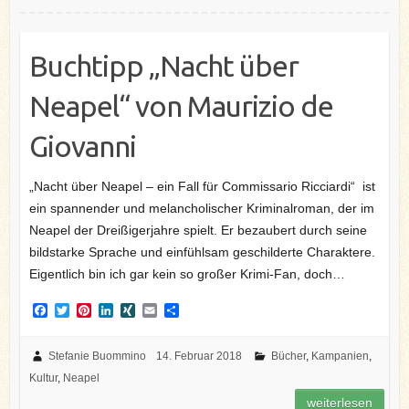
t
Buchtipp „Nacht über
Neapel“ von Maurizio de
Giovanni
„Nacht über Neapel – ein Fall für Commissario Ricciardi“ ist
ein spannender und melancholischer Kriminalroman, der im
Neapel der Dreißigerjahre spielt. Er bezaubert durch seine
bildstarke Sprache und einfühlsam geschilderte Charaktere.
Eigentlich bin ich gar kein so großer Krimi-Fan, doch…
F
T
P
L
X
E
T
a
w
i
i
I
m
e
c
i
n
n
N
a
i
e
t
t
k
G
i
l
Stefanie Buommino
14. Februar 2018
Bücher
,
Kampanien
,
b
t
e
e
l
e
Kultur
,
Neapel
o
e
r
d
n
o
r
e
I
weiterlesen