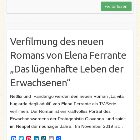
b
t
e
e
l
e
weiterlesen
o
e
r
d
n
o
r
e
I
k
s
n
t
Verfilmung des neuen
Romans von Elena Ferrante
„Das lügenhafte Leben der
Erwachsenen“
Netflix und Fandango werden den neuen Roman „La vita
bugiarda degli adulti“ von Elena Ferrante als TV-Serie
verfilmen. Der Roman ist ein kraftvolles Porträt des
Erwachsenwerdens der Protagonistin Giovanna und spielt
im Neapel der neunziger Jahre. Im November 2019 ist…
F
T
P
L
X
E
T