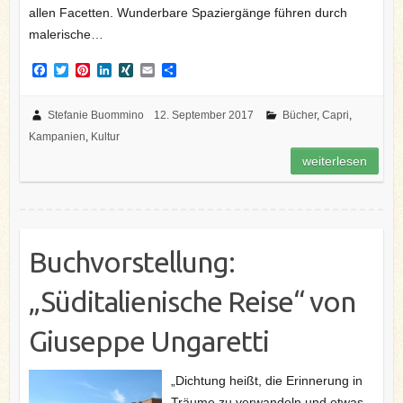
allen Facetten. Wunderbare Spaziergänge führen durch
malerische…
F
T
P
L
X
E
T
a
w
i
i
I
m
e
c
i
n
n
N
a
i
e
t
t
k
G
i
l
Stefanie Buommino
12. September 2017
Bücher
,
Capri
,
b
t
e
e
l
e
Kampanien
,
Kultur
o
e
r
d
n
o
r
e
I
weiterlesen
k
s
n
t
Buchvorstellung:
„Süditalienische Reise“ von
Giuseppe Ungaretti
„Dichtung heißt, die Erinnerung in
Träume zu verwandeln und etwas