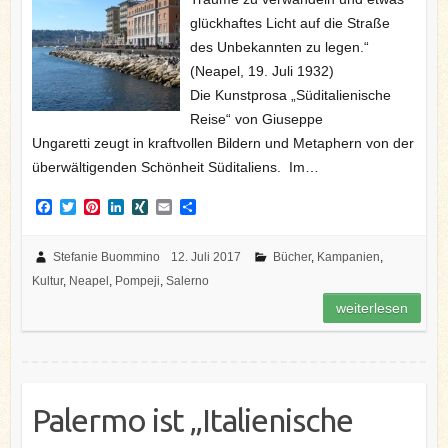
glückhaftes Licht auf die Straße
des Unbekannten zu legen.“
(Neapel, 19. Juli 1932)
Die Kunstprosa „Süditalienische
Reise“ von Giuseppe
Ungaretti zeugt in kraftvollen Bildern und Metaphern von der
überwältigenden Schönheit Süditaliens. Im…
F
T
P
L
X
E
T
a
w
i
i
I
m
e
c
i
n
n
N
a
i
e
t
t
k
G
i
l
Stefanie Buommino
12. Juli 2017
Bücher
,
Kampanien
,
b
t
e
e
l
e
Kultur
,
Neapel
,
Pompeji
,
Salerno
o
e
r
d
n
o
r
e
I
weiterlesen
k
s
n
t
Palermo ist „Italienische