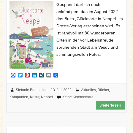
Gespannt darf ich euch
ankündigen, das im August 2022
das Buch „Glücksorte in Neapel“ im
Droste-Verlag erscheinen wird. Es
ist randvoll mit 80 wunderbaren
Orten in der vor Lebensfreude
sprühenden Stadt am Vesuv und
stimmungsvollen Fotos.
F
T
P
L
X
E
T
a
w
i
i
I
m
e
c
i
n
n
N
a
i
e
t
t
k
G
i
l
Stefanie Buommino
13. Juli 2022
Aktuelles
,
Bücher
,
b
t
e
e
l
e
Kampanien
,
Kultur
,
Neapel
Keine Kommentare
o
e
r
d
n
o
r
e
I
weiterlesen
k
s
n
t