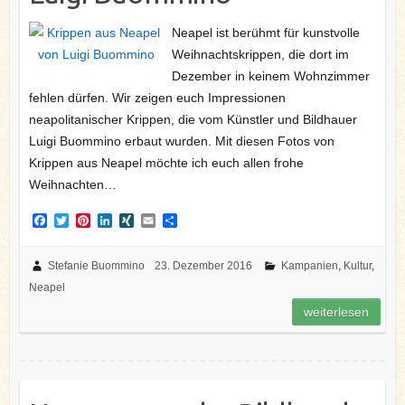
Neapel ist berühmt für kunstvolle
Weihnachtskrippen, die dort im
Dezember in keinem Wohnzimmer
fehlen dürfen. Wir zeigen euch Impressionen
neapolitanischer Krippen, die vom Künstler und Bildhauer
Luigi Buommino erbaut wurden. Mit diesen Fotos von
Krippen aus Neapel möchte ich euch allen frohe
Weihnachten…
F
T
P
L
X
E
T
a
w
i
i
I
m
e
c
i
n
n
N
a
i
e
t
t
k
G
i
l
Stefanie Buommino
23. Dezember 2016
Kampanien
,
Kultur
,
b
t
e
e
l
e
Neapel
o
e
r
d
n
o
r
e
I
weiterlesen
k
s
n
t