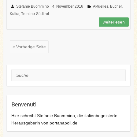
c
i
n
n
N
a
i
e
t
t
k
G
i
l
Stefanie Buommino
4. November 2016
Aktuelles
,
Bücher
,
b
t
e
e
l
e
Kultur
,
Trentino-Südtirol
o
e
r
d
n
o
r
e
I
weiterlesen
k
s
n
t
« Vorherige Seite
Suche
Benvenuti!
Hier schreibt Stefanie Buommino, die italienbegeisterte
Herausgeberin von portanapoli.de