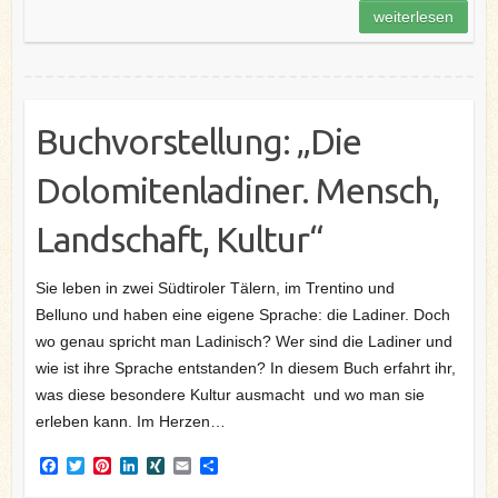
o
r
e
I
weiterlesen
k
s
n
t
Buchvorstellung: „Die
Dolomitenladiner. Mensch,
Landschaft, Kultur“
Sie leben in zwei Südtiroler Tälern, im Trentino und
Belluno und haben eine eigene Sprache: die Ladiner. Doch
wo genau spricht man Ladinisch? Wer sind die Ladiner und
wie ist ihre Sprache entstanden? In diesem Buch erfahrt ihr,
was diese besondere Kultur ausmacht und wo man sie
erleben kann. Im Herzen…
F
T
P
L
X
E
T
a
w
i
i
I
m
e