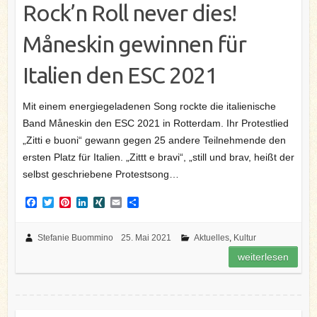
Rock’n Roll never dies!
Måneskin gewinnen für
Italien den ESC 2021
Mit einem energiegeladenen Song rockte die italienische
Band Måneskin den ESC 2021 in Rotterdam. Ihr Protestlied
„Zitti e buoni“ gewann gegen 25 andere Teilnehmende den
ersten Platz für Italien. „Zittt e bravi“, „still und brav, heißt der
selbst geschriebene Protestsong…
F
T
P
L
X
E
T
a
w
i
i
I
m
e
c
i
n
n
N
a
i
e
t
t
k
G
i
l
Stefanie Buommino
25. Mai 2021
Aktuelles
,
Kultur
b
t
e
e
l
e
weiterlesen
o
e
r
d
n
o
r
e
I
k
s
n
t