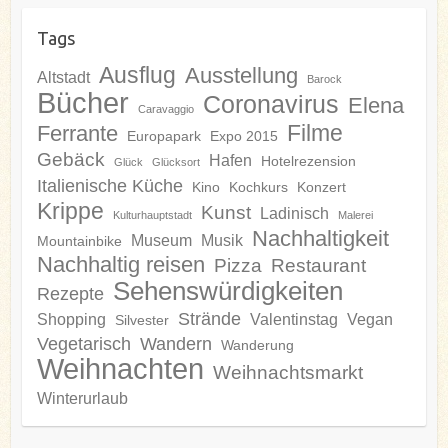
Tags
Ausflug
Ausstellung
Altstadt
Barock
Bücher
Coronavirus
Elena
Caravaggio
Filme
Ferrante
Europapark
Expo 2015
Gebäck
Hafen
Hotelrezension
Glück
Glücksort
Italienische Küche
Kino
Kochkurs
Konzert
Krippe
Kunst
Ladinisch
Kulturhauptstadt
Malerei
Nachhaltigkeit
Museum
Musik
Mountainbike
Nachhaltig reisen
Pizza
Restaurant
Sehenswürdigkeiten
Rezepte
Strände
Shopping
Valentinstag
Vegan
Silvester
Vegetarisch
Wandern
Wanderung
Weihnachten
Weihnachtsmarkt
Winterurlaub