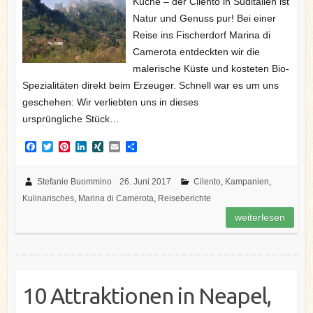
Küche – der Cilento in Süditalien ist
Natur und Genuss pur! Bei einer
Reise ins Fischerdorf Marina di
Camerota entdeckten wir die
malerische Küste und kosteten Bio-
Spezialitäten direkt beim Erzeuger. Schnell war es um uns
geschehen: Wir verliebten uns in dieses
ursprüngliche Stück…
F
T
P
L
X
E
T
a
w
i
i
I
m
e
c
i
n
n
N
a
i
e
t
t
k
G
i
l
Stefanie Buommino
26. Juni 2017
Cilento
,
Kampanien
,
b
t
e
e
l
e
Kulinarisches
,
Marina di Camerota
,
Reiseberichte
o
e
r
d
n
o
r
e
I
weiterlesen
k
s
n
t
10 Attraktionen in Neapel,