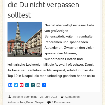
die Du nicht verpassen
solltest
Neapel überwältigt mit einer Fülle
von großartigen
Sehenswürdigkeiten, traumhaften
Panoramen und spannenden
Attraktionen. Zwischen den vielen
spannenden Museen,
wunderbaren Plätzen und
kulinarische Leckereien fällt die Auswahl oft schwer. Damit
ihr bei eurer Städtetour nichts verpasst, erfahrt ihr hier die
Top 10 in Neapel, die man unbedingt gesehen haben sollte.
F
T
P
L
X
E
T
a
w
i
i
I
m
e
c
i
n
n
N
a
i
e
t
t
k
G
i
l
Stefanie Buommino
28. Juni 2016
Kampanien
,
b
t
e
e
l
e
Kulinarisches
,
Kultur
,
Neapel
3 Kommentare
o
e
r
d
n