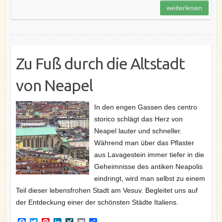
o
r
e
I
weiterlesen
k
s
n
t
Zu Fuß durch die Altstadt
von Neapel
In den engen Gassen des centro
storico schlägt das Herz von
Neapel lauter und schneller.
Während man über das Pflaster
aus Lavagestein immer tiefer in die
Geheimnisse des antiken Neapolis
eindringt, wird man selbst zu einem
Teil dieser lebensfrohen Stadt am Vesuv. Begleitet uns auf
der Entdeckung einer der schönsten Städte Italiens.
F
T
P
L
X
E
T