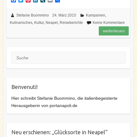
a
w
i
i
I
m
e
c
i
n
n
N
a
i
e
t
t
k
G
i
l
Stefanie Buommino
24. März 2015
Kampanien
,
b
t
e
e
l
e
Kulinarisches
,
Kultur
,
Neapel
,
Reiseberichte
Keine Kommentare
o
e
r
d
n
o
r
e
I
weiterlesen
k
s
n
t
Suche
Benvenuti!
Hier schreibt Stefanie Buommino, die italienbegeisterte
Herausgeberin von portanapoli.de
Neu erschienen: „Glücksorte in Neapel“