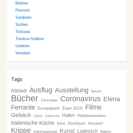
Marken
Piemont
Sardinien
Sizilien
Toskana
Trentino-Südtirol
Umbrien
Venetien
Tags
Ausflug
Ausstellung
Altstadt
Barock
Bücher
Coronavirus
Elena
Caravaggio
Filme
Ferrante
Europapark
Expo 2015
Gebäck
Hafen
Hotelrezension
Glück
Glücksort
Italienische Küche
Kino
Kochkurs
Konzert
Krippe
Kunst
Ladinisch
Kulturhauptstadt
Malerei