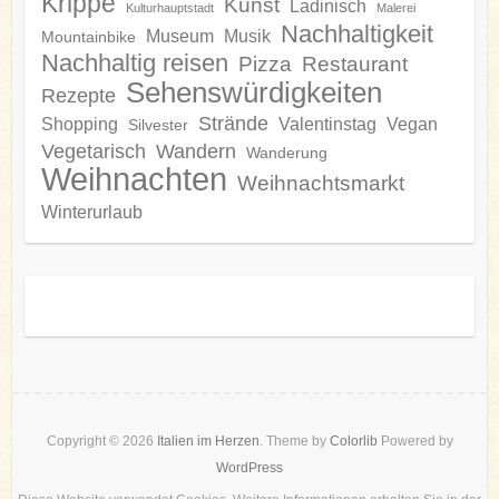
Krippe
Kunst
Ladinisch
Kulturhauptstadt
Malerei
Nachhaltigkeit
Museum
Musik
Mountainbike
Nachhaltig reisen
Pizza
Restaurant
Sehenswürdigkeiten
Rezepte
Strände
Shopping
Valentinstag
Vegan
Silvester
Vegetarisch
Wandern
Wanderung
Weihnachten
Weihnachtsmarkt
Winterurlaub
Copyright © 2026
Italien im Herzen
. Theme by
Colorlib
Powered by
WordPress