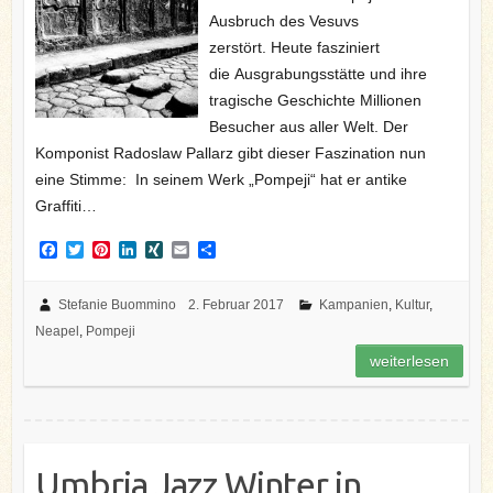
Ausbruch des Vesuvs
zerstört. Heute fasziniert
die Ausgrabungsstätte und ihre
tragische Geschichte Millionen
Besucher aus aller Welt. Der
Komponist Radoslaw Pallarz gibt dieser Faszination nun
eine Stimme: In seinem Werk „Pompeji“ hat er antike
Graffiti…
F
T
P
L
X
E
T
a
w
i
i
I
m
e
c
i
n
n
N
a
i
e
t
t
k
G
i
l
Stefanie Buommino
2. Februar 2017
Kampanien
,
Kultur
,
b
t
e
e
l
e
Neapel
,
Pompeji
o
e
r
d
n
o
r
e
I
weiterlesen
k
s
n
t
Umbria Jazz Winter in