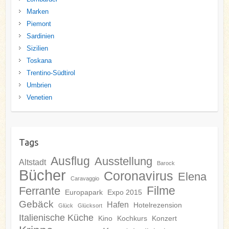
Marken
Piemont
Sardinien
Sizilien
Toskana
Trentino-Südtirol
Umbrien
Venetien
Tags
Ausflug
Ausstellung
Altstadt
Barock
Bücher
Coronavirus
Elena
Caravaggio
Filme
Ferrante
Europapark
Expo 2015
Gebäck
Hafen
Hotelrezension
Glück
Glücksort
Italienische Küche
Kino
Kochkurs
Konzert