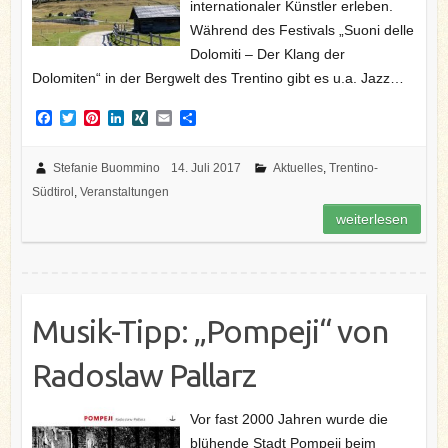
internationaler Künstler erleben.
Während des Festivals „Suoni delle
Dolomiti – Der Klang der
Dolomiten“ in der Bergwelt des Trentino gibt es u.a. Jazz…
F
T
P
L
X
E
T
a
w
i
i
I
m
e
c
i
n
n
N
a
i
e
t
t
k
G
i
l
Stefanie Buommino
14. Juli 2017
Aktuelles
,
Trentino-
b
t
e
e
l
e
Südtirol
,
Veranstaltungen
o
e
r
d
n
o
r
e
I
weiterlesen
k
s
n
t
Musik-Tipp: „Pompeji“ von
Radoslaw Pallarz
Vor fast 2000 Jahren wurde die
blühende Stadt Pompeji beim