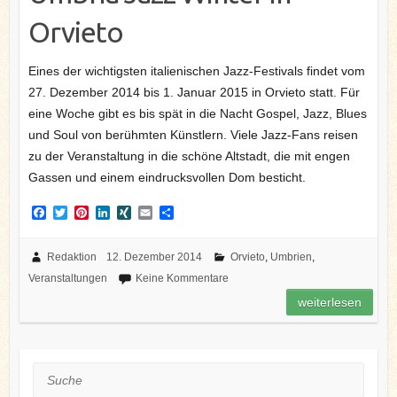
Orvieto
Eines der wichtigsten italienischen Jazz-Festivals findet vom
27. Dezember 2014 bis 1. Januar 2015 in Orvieto statt. Für
eine Woche gibt es bis spät in die Nacht Gospel, Jazz, Blues
und Soul von berühmten Künstlern. Viele Jazz-Fans reisen
zu der Veranstaltung in die schöne Altstadt, die mit engen
Gassen und einem eindrucksvollen Dom besticht.
F
T
P
L
X
E
T
a
w
i
i
I
m
e
c
i
n
n
N
a
i
e
t
t
k
G
i
l
Redaktion
12. Dezember 2014
Orvieto
,
Umbrien
,
b
t
e
e
l
e
Veranstaltungen
Keine Kommentare
o
e
r
d
n
o
r
e
I
weiterlesen
k
s
n
t
Suche