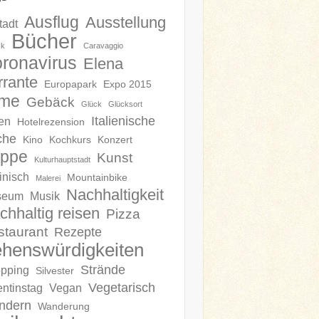
Ausflug
Ausstellung
tadt
Bücher
ck
Caravaggio
ronavirus
Elena
rrante
Europapark
Expo 2015
lme
Gebäck
Glück
Glücksort
Italienische
en
Hotelrezension
che
Kino
Kochkurs
Konzert
ippe
Kunst
Kulturhauptstadt
inisch
Mountainbike
Malerei
Nachhaltigkeit
seum
Musik
chhaltig reisen
Pizza
staurant
Rezepte
henswürdigkeiten
Strände
pping
Silvester
Vegetarisch
entinstag
Vegan
ndern
Wanderung