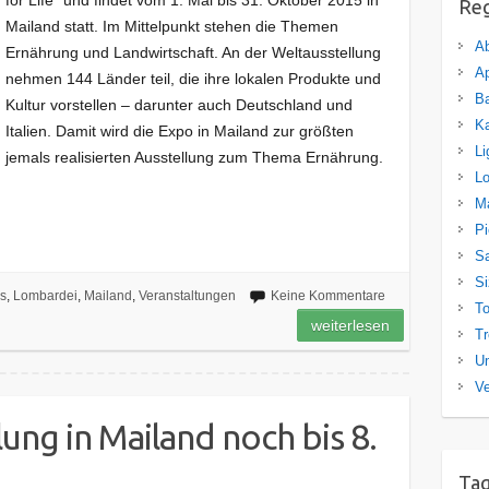
Re
Mailand statt. Im Mittelpunkt stehen die Themen
A
Ernährung und Landwirtschaft. An der Weltausstellung
Ap
nehmen 144 Länder teil, die ihre lokalen Produkte und
Ba
Kultur vorstellen – darunter auch Deutschland und
K
Italien. Damit wird die Expo in Mailand zur größten
Li
jemals realisierten Ausstellung zum Thema Ernährung.
L
M
P
Sa
Si
s
,
Lombardei
,
Mailand
,
Veranstaltungen
Keine Kommentare
T
weiterlesen
Tr
U
Ve
ung in Mailand noch bis 8.
Ta