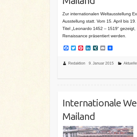
Mailand
Zur internationalen Weltausstellung E
Ausstellung statt. Vom 15. April bis 1
Titel „Leonardo 1452 – 1519“ gezeigt,
Renaissance präsentiert werden.
F
T
P
L
X
E
T
a
w
i
i
I
m
e
c
i
n
n
N
a
i
e
t
t
k
G
i
l
Redaktion
9. Januar 2015
Aktuelle
b
t
e
e
l
e
o
e
r
d
n
o
r
e
I
k
s
n
t
Internationale We
Mailand