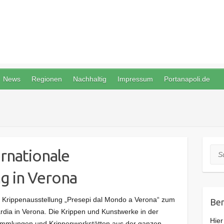
News
Regionen
Nachhaltig
Impressum
Portanapoli.de
rnationale
Suc
g in Verona
e Krippenausstellung „Presepi dal Mondo a Verona“ zum
Ben
rdia in Verona. Die Krippen und Kunstwerke in der
Hier
ammlungen und Krippenwerkstätten aus der ganzen…