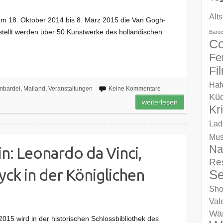
Alts
vom 18. Oktober 2014 bis 8. März 2015 die Van Gogh-
estellt werden über 50 Kunstwerke des holländischen
Baro
Co
Fe
Fi
Haf
mbardei
,
Mailand
,
Veranstaltungen
Keine Kommentare
Kü
weiterlesen
Kr
Lad
Mu
Na
in: Leonardo da Vinci,
Re
yck in der Königlichen
Se
Sho
Val
Wa
015 wird in der historischen Schlossbibliothek des