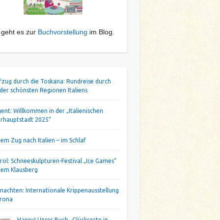
 geht es zur
Buchvorstellung
im Blog.
ifzug durch die Toskana: Rundreise durch
 der schönsten Regionen Italiens
gent: Willkommen in der „Italienischen
urhauptstadt 2025“
dem Zug nach Italien – im Schlaf
irol: Schneeskulpturen-Festival „Ice Games“
dem Klausberg
nachten: Internationale Krippenausstellung
erona
Happy! Unser Buch „Glücksorte in