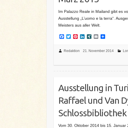
Im Palazzo Reale in Mailand gibt es 
Ausstellung „L’uomo e la terra“. Ausg
Meisters aus aller Welt.
F
T
P
L
X
E
T
a
w
i
i
I
m
e
c
i
n
n
N
a
i
e
t
t
k
G
i
l
Redaktion
21. November 2014
Lo
b
t
e
e
l
e
o
e
r
d
n
o
r
e
I
k
s
n
t
Ausstellung in Tur
Raffael und Van D
Schlossbibliothek
Vom 30. Oktober 2014 bis 15. Januar 2