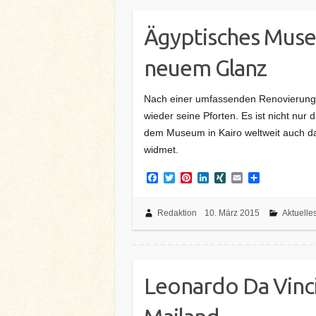
t
Ägyptisches Museu
neuem Glanz
Nach einer umfassenden Renovierung e
wieder seine Pforten. Es ist nicht nu
dem Museum in Kairo weltweit auch das
widmet.
F
T
P
L
X
E
T
a
w
i
i
I
m
e
c
i
n
n
N
a
i
e
t
t
k
G
i
l
Redaktion
10. März 2015
Aktuelle
b
t
e
e
l
e
o
e
r
d
n
o
r
e
I
k
s
n
t
Leonardo Da Vinci