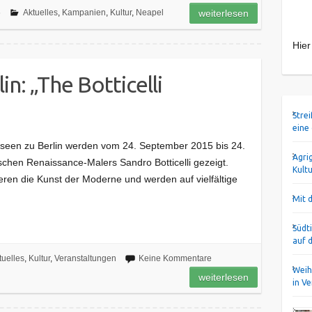
6
Aktuelles
,
Kampanien
,
Kultur
,
Neapel
weiterlesen
Hier
in: „The Botticelli
Stre
eine
useen zu Berlin werden vom 24. September 2015 bis 24.
Agri
schen Renaissance-Malers Sandro Botticelli gezeigt.
Kult
eren die Kunst der Moderne und werden auf vielfältige
Mit 
Südt
auf 
tuelles
,
Kultur
,
Veranstaltungen
Keine Kommentare
Weih
weiterlesen
in V