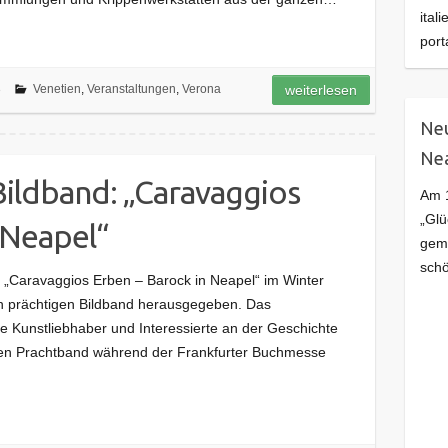
ital
port
3
Venetien
,
Veranstaltungen
,
Verona
weiterlesen
Neu
Ne
ildband: „Caravaggios
Am 1
„Glü
 Neapel“
geme
schö
„Caravaggios Erben – Barock in Neapel“ im Winter
en prächtigen Bildband herausgegeben. Das
le Kunstliebhaber und Interessierte an der Geschichte
en Prachtband während der Frankfurter Buchmesse