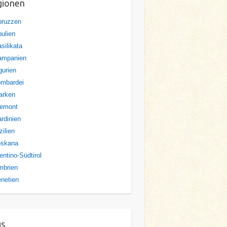
gionen
bruzzen
ulien
silikata
ampanien
gurien
ombardei
arken
iemont
rdinien
zilien
oskana
entino-Südtirol
mbrien
netien
gs