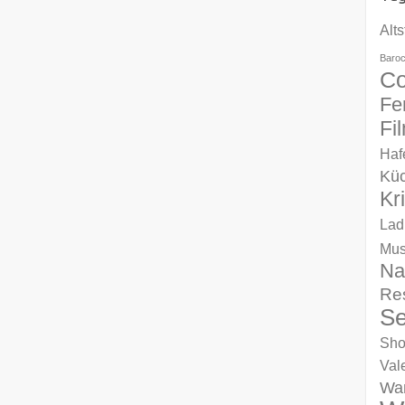
Alts
Baro
Co
Fe
Fi
Haf
Kü
Kr
Lad
Mu
Na
Re
Se
Sho
Val
Wa