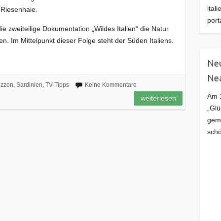
ital
Riesenhaie.
port
 zweiteilige Dokumentation „Wildes Italien“ die Natur
en. Im Mittelpunkt dieser Folge steht der Süden Italiens.
Neu
Ne
uzzen
,
Sardinien
,
TV-Tipps
Keine Kommentare
Am 1
weiterlesen
„Glü
geme
schö