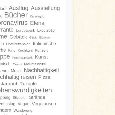
Ausflug
Ausstellung
tadt
Bücher
ck
Caravaggio
ronavirus
Elena
rrante
Europapark
Expo 2015
lme
Gebäck
Glück
Glücksort
Italienische
en
Hotelrezension
che
Kino
Kochkurs
Konzert
ippe
Kunst
Kulturhauptstadt
inisch
Mountainbike
Malerei
Nachhaltigkeit
seum
Musik
chhaltig reisen
Pizza
staurant
Rezepte
henswürdigkeiten
Strände
pping
Silvester
Vegetarisch
entinstag
Vegan
ndern
Wanderung