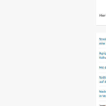
Hier
Stre
eine
Agri
Kult
Mit 
Südt
auf 
Weih
in V