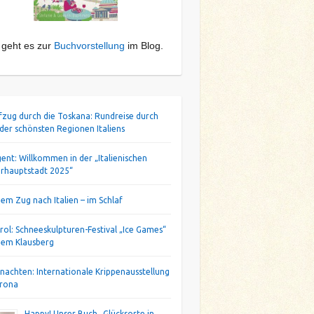
 geht es zur
Buchvorstellung
im Blog.
ifzug durch die Toskana: Rundreise durch
 der schönsten Regionen Italiens
gent: Willkommen in der „Italienischen
urhauptstadt 2025“
dem Zug nach Italien – im Schlaf
irol: Schneeskulpturen-Festival „Ice Games“
dem Klausberg
nachten: Internationale Krippenausstellung
erona
Happy! Unser Buch „Glücksorte in