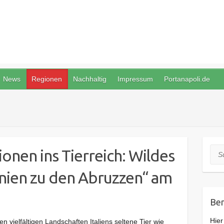
News
Regionen
Nachhaltig
Impressum
Portanapoli.de
onen ins Tierreich: Wildes
Suc
dinien zu den Abruzzen“ am
Ben
Hier
n vielfältigen Landschaften Italiens seltene Tier wie