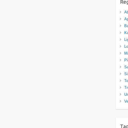
Re
A
Ap
Ba
K
Li
L
M
P
Sa
Si
T
Tr
U
Ve
Ta