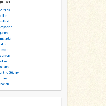
gionen
bruzzen
ulien
silikata
ampanien
gurien
ombardei
arken
iemont
rdinien
zilien
oskana
entino-Südtirol
mbrien
netien
gs