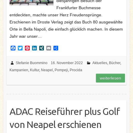
diesjährigen Besuch der
Frankfurter Buchmesse
entdeckten, machte unser Herz Freudensprünge.
Erschienen im Droste Verlag zeigt das Buch 80 ausgewählte
Orte in Bella Napoli, die einfach glücklich machen. In diesem
Jahr war unser…
F
T
P
L
X
E
T
a
w
i
i
I
m
e
c
i
n
n
N
a
i
e
t
t
k
G
i
l
Stefanie Buommino
16. November 2022
Aktuelles
,
Bücher
,
b
t
e
e
l
e
Kampanien
,
Kultur
,
Neapel
,
Pompeji
,
Procida
o
e
r
d
n
o
r
e
I
weiterlesen
k
s
n
t
ADAC Reiseführer plus Golf
von Neapel erschienen