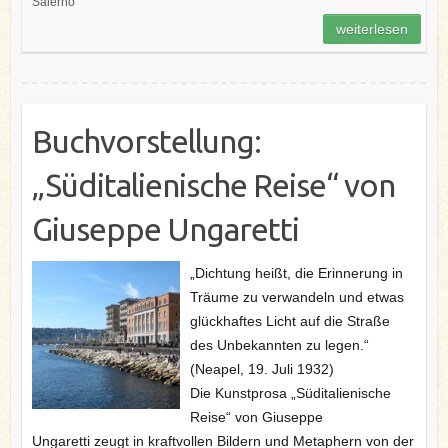
Salerno
k
s
n
weiterlesen
t
Buchvorstellung:
„Süditalienische Reise“ von
Giuseppe Ungaretti
„Dichtung heißt, die Erinnerung in
Träume zu verwandeln und etwas
glückhaftes Licht auf die Straße
des Unbekannten zu legen.“
(Neapel, 19. Juli 1932)
Die Kunstprosa „Süditalienische
Reise“ von Giuseppe
Ungaretti zeugt in kraftvollen Bildern und Metaphern von der