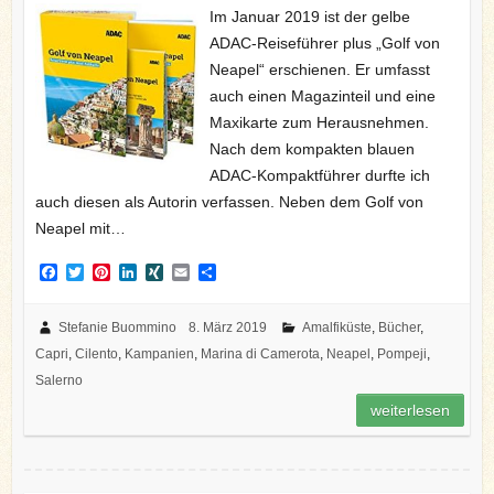
Im Januar 2019 ist der gelbe
ADAC-Reiseführer plus „Golf von
Neapel“ erschienen. Er umfasst
auch einen Magazinteil und eine
Maxikarte zum Herausnehmen.
Nach dem kompakten blauen
ADAC-Kompaktführer durfte ich
auch diesen als Autorin verfassen. Neben dem Golf von
Neapel mit…
F
T
P
L
X
E
T
a
w
i
i
I
m
e
c
i
n
n
N
a
i
e
t
t
k
G
i
l
Stefanie Buommino
8. März 2019
Amalfiküste
,
Bücher
,
b
t
e
e
l
e
Capri
,
Cilento
,
Kampanien
,
Marina di Camerota
,
Neapel
,
Pompeji
,
o
e
r
d
n
o
r
e
I
Salerno
k
s
n
weiterlesen
t