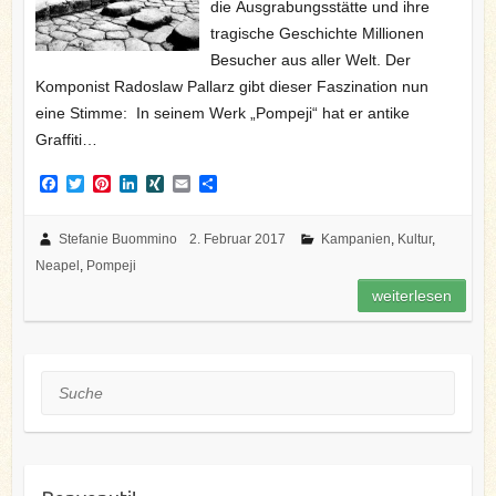
die Ausgrabungsstätte und ihre
tragische Geschichte Millionen
Besucher aus aller Welt. Der
Komponist Radoslaw Pallarz gibt dieser Faszination nun
eine Stimme: In seinem Werk „Pompeji“ hat er antike
Graffiti…
F
T
P
L
X
E
T
a
w
i
i
I
m
e
c
i
n
n
N
a
i
e
t
t
k
G
i
l
Stefanie Buommino
2. Februar 2017
Kampanien
,
Kultur
,
b
t
e
e
l
e
Neapel
,
Pompeji
o
e
r
d
n
o
r
e
I
weiterlesen
k
s
n
t
Suche