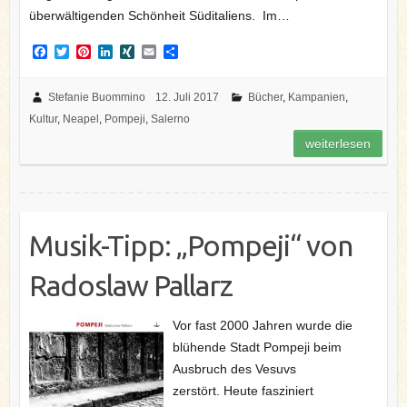
überwältigenden Schönheit Süditaliens. Im…
F
T
P
L
X
E
T
a
w
i
i
I
m
e
c
i
n
n
N
a
i
e
t
t
k
G
i
l
Stefanie Buommino
12. Juli 2017
Bücher
,
Kampanien
,
b
t
e
e
l
e
Kultur
,
Neapel
,
Pompeji
,
Salerno
o
e
r
d
n
o
r
e
I
weiterlesen
k
s
n
t
Musik-Tipp: „Pompeji“ von
Radoslaw Pallarz
Vor fast 2000 Jahren wurde die
blühende Stadt Pompeji beim
Ausbruch des Vesuvs
zerstört. Heute fasziniert