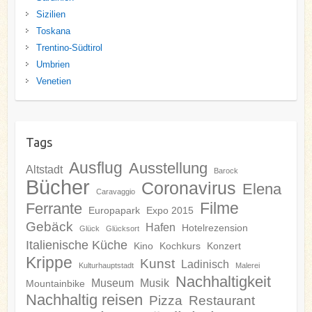
Sizilien
Toskana
Trentino-Südtirol
Umbrien
Venetien
Tags
Ausflug
Ausstellung
Altstadt
Barock
Bücher
Coronavirus
Elena
Caravaggio
Filme
Ferrante
Europapark
Expo 2015
Gebäck
Hafen
Hotelrezension
Glück
Glücksort
Italienische Küche
Kino
Kochkurs
Konzert
Krippe
Kunst
Ladinisch
Kulturhauptstadt
Malerei
Nachhaltigkeit
Museum
Musik
Mountainbike
Nachhaltig reisen
Pizza
Restaurant