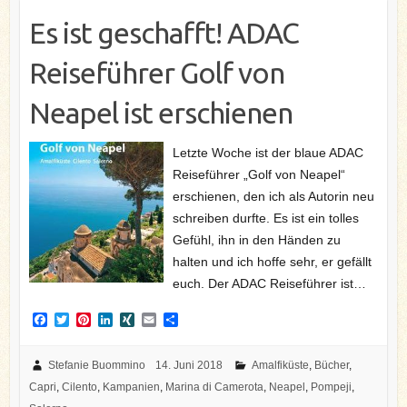
Es ist geschafft! ADAC
Reiseführer Golf von
Neapel ist erschienen
Letzte Woche ist der blaue ADAC
Reiseführer „Golf von Neapel“
erschienen, den ich als Autorin neu
schreiben durfte. Es ist ein tolles
Gefühl, ihn in den Händen zu
halten und ich hoffe sehr, er gefällt
euch. Der ADAC Reiseführer ist…
F
T
P
L
X
E
T
a
w
i
i
I
m
e
c
i
n
n
N
a
i
e
t
t
k
G
i
l
Stefanie Buommino
14. Juni 2018
Amalfiküste
,
Bücher
,
b
t
e
e
l
e
Capri
,
Cilento
,
Kampanien
,
Marina di Camerota
,
Neapel
,
Pompeji
,
o
e
r
d
n
o
r
e
I