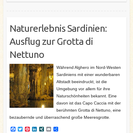
t
Naturerlebnis Sardinien:
Ausflug zur Grotta di
Nettuno
Während Alghero im Nord-Westen
Sardiniens mit einer wunderbaren
Altstadt beeindruckt, ist die
Umgebung vor allem für ihre
Naturschönheiten bekannt. Eine
davon ist das Capo Caccia mit der
berühmten Grotta di Nettuno, eine
bezaubernde und überraschend große Meeresgrotte.
F
T
P
L
X
E
T