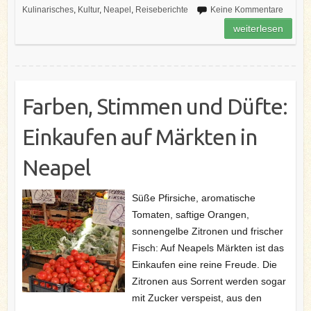
b
t
e
e
l
e
Kulinarisches
,
Kultur
,
Neapel
,
Reiseberichte
Keine Kommentare
o
e
r
d
n
o
r
e
I
weiterlesen
k
s
n
t
Farben, Stimmen und Düfte:
Einkaufen auf Märkten in
Neapel
Süße Pfirsiche, aromatische
Tomaten, saftige Orangen,
sonnengelbe Zitronen und frischer
Fisch: Auf Neapels Märkten ist das
Einkaufen eine reine Freude. Die
Zitronen aus Sorrent werden sogar
mit Zucker verspeist, aus den