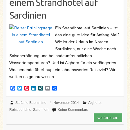
einem Strandhotel auf
Sardinien
Ein Strandhotel auf Sardinien – ist
das eine gute Idee für Anfang Mai?
Wie ist der Urlaub im Norden
Sardiniens, nur eine Woche nach
Saisoneröffnung und bei badeunfreundlichen
Wassertemperaturen? Und ist Alghero für ein verlängertes
Wochenende überhaupt ein lohnenswertes Reiseziel? Wir
wollten es genau wissen.
F
T
P
L
X
E
T
a
w
i
i
I
m
e
c
i
n
n
N
a
i
e
t
t
k
G
i
l
Stefanie Buommino
4. November 2014
Alghero
,
b
t
e
e
l
e
Reiseberichte
,
Sardinien
Keine Kommentare
o
e
r
d
n
o
r
e
I
weiterlesen
k
s
n
t