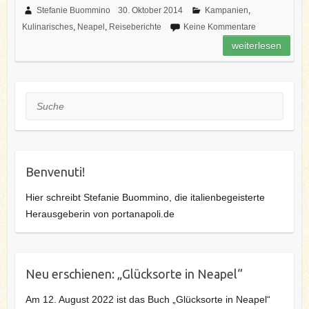
e
t
t
k
G
i
l
Stefanie Buommino
30. Oktober 2014
Kampanien
,
b
t
e
e
l
e
Kulinarisches
,
Neapel
,
Reiseberichte
Keine Kommentare
o
e
r
d
n
o
r
e
I
weiterlesen
k
s
n
t
Suche
Benvenuti!
Hier schreibt Stefanie Buommino, die italienbegeisterte
Herausgeberin von portanapoli.de
Neu erschienen: „Glücksorte in Neapel“
Am 12. August 2022 ist das Buch „Glücksorte in Neapel“