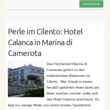
o
r
e
I
weiterlesen
k
s
n
t
Perle im Cilento: Hotel
Calanca in Marina di
Camerota
Das Fischerdorf Marina di
Camerota gehört zu den
malerischsten Badeorten im
Cilento. Wer Urlaub in einem
herzlich geführten Hotel direkt am
Meer machen möchte, sollte sich
das Hotel Calanca anschauen. Es
liegt nur wenige Meter von einem breiten Sandstrand