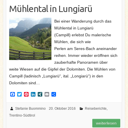
Mühlental in Lungiarü
Bei einer Wanderung durch das
Mühlental in Lungiarü
(Campill) erlebst Du malerische
Mühlen, die sich wie
Perlen am Seres-Bach aneinander
reihen. Immer wieder eröffnen sich
zauberhafte Panoramen über
weite Wiesen auf die Gipfel der Dolomiten. Die Mühlen von
Campill (ladinisch „Lungiarü“, ital. „Longiarù“) in den
Dolomiten sind…
F
T
P
L
X
E
T
a
w
i
i
I
m
e
c
i
n
n
N
a
i
e
t
t
k
G
i
l
Stefanie Buommino
20. Oktober 2016
Reiseberichte
,
b
t
e
e
l
e
Trentino-Südtirol
o
e
r
d
n
o
r
e
I
weiterlesen
k
s
n