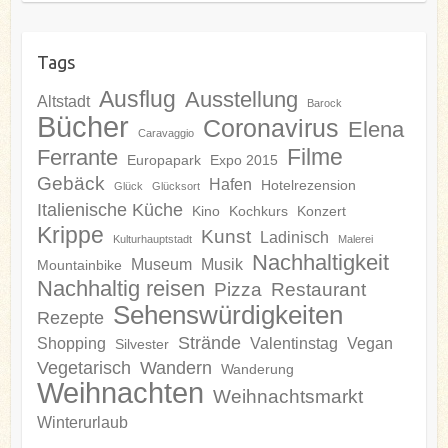
Tags
Ausflug
Ausstellung
Altstadt
Barock
Bücher
Coronavirus
Elena
Caravaggio
Filme
Ferrante
Europapark
Expo 2015
Gebäck
Hafen
Hotelrezension
Glück
Glücksort
Italienische Küche
Kino
Kochkurs
Konzert
Krippe
Kunst
Ladinisch
Kulturhauptstadt
Malerei
Nachhaltigkeit
Museum
Musik
Mountainbike
Nachhaltig reisen
Pizza
Restaurant
Sehenswürdigkeiten
Rezepte
Strände
Shopping
Valentinstag
Vegan
Silvester
Vegetarisch
Wandern
Wanderung
Weihnachten
Weihnachtsmarkt
Winterurlaub