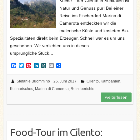
Küche – der Cilento in Süditalien ist
Natur und Genuss pur! Bei einer
Reise ins Fischerdorf Marina di
Camerota entdeckten wir die
malerische Küste und kosteten Bio-
Spezialitäten direkt beim Erzeuger. Schnell war es um uns
geschehen: Wir verliebten uns in dieses
ursprüngliche Stück…
F
T
P
L
X
E
T
a
w
i
i
I
m
e
c
i
n
n
N
a
i
e
t
t
k
G
i
l
Stefanie Buommino
26. Juni 2017
Cilento
,
Kampanien
,
b
t
e
e
l
e
Kulinarisches
,
Marina di Camerota
,
Reiseberichte
o
e
r
d
n
o
r
e
I
weiterlesen
k
s
n
t
Food-Tour im Cilento: