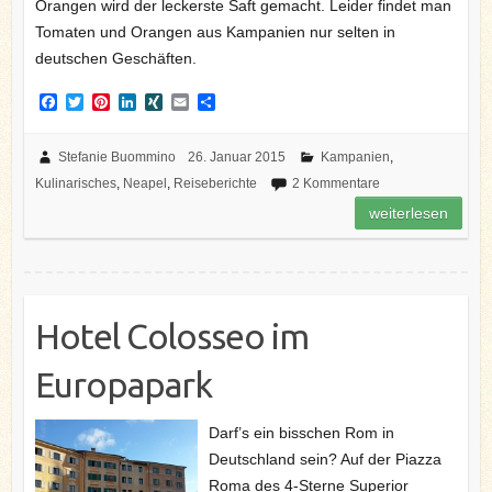
Orangen wird der leckerste Saft gemacht. Leider findet man
Tomaten und Orangen aus Kampanien nur selten in
deutschen Geschäften.
F
T
P
L
X
E
T
a
w
i
i
I
m
e
c
i
n
n
N
a
i
e
t
t
k
G
i
l
Stefanie Buommino
26. Januar 2015
Kampanien
,
b
t
e
e
l
e
Kulinarisches
,
Neapel
,
Reiseberichte
2 Kommentare
o
e
r
d
n
o
r
e
I
weiterlesen
k
s
n
t
Hotel Colosseo im
Europapark
Darf’s ein bisschen Rom in
Deutschland sein? Auf der Piazza
Roma des 4-Sterne Superior