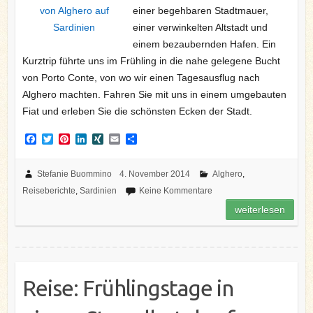
einer begehbaren Stadtmauer,
einer verwinkelten Altstadt und
einem bezaubernden Hafen. Ein
Kurztrip führte uns im Frühling in die nahe gelegene Bucht
von Porto Conte, von wo wir einen Tagesausflug nach
Alghero machten. Fahren Sie mit uns in einem umgebauten
Fiat und erleben Sie die schönsten Ecken der Stadt.
F
T
P
L
X
E
T
a
w
i
i
I
m
e
c
i
n
n
N
a
i
e
t
t
k
G
i
l
Stefanie Buommino
4. November 2014
Alghero
,
b
t
e
e
l
e
Reiseberichte
,
Sardinien
Keine Kommentare
o
e
r
d
n
o
r
e
I
weiterlesen
k
s
n
t
Reise: Frühlingstage in