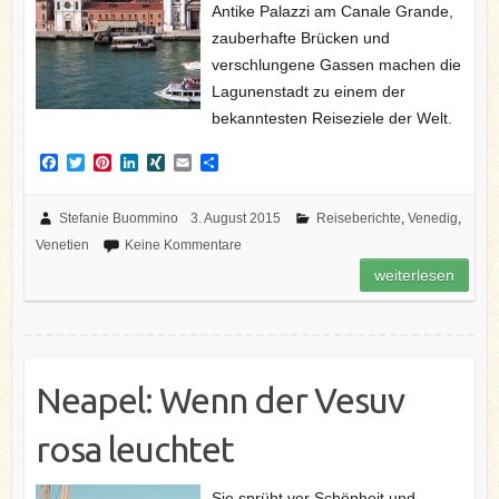
Antike Palazzi am Canale Grande,
zauberhafte Brücken und
verschlungene Gassen machen die
Lagunenstadt zu einem der
bekanntesten Reiseziele der Welt.
F
T
P
L
X
E
T
a
w
i
i
I
m
e
c
i
n
n
N
a
i
e
t
t
k
G
i
l
Stefanie Buommino
3. August 2015
Reiseberichte
,
Venedig
,
b
t
e
e
l
e
Venetien
Keine Kommentare
o
e
r
d
n
o
r
e
I
weiterlesen
k
s
n
t
Neapel: Wenn der Vesuv
rosa leuchtet
Sie sprüht vor Schönheit und