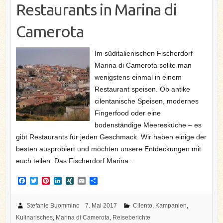
Restaurants in Marina di
Camerota
Im süditalienischen Fischerdorf
Marina di Camerota sollte man
wenigstens einmal in einem
Restaurant speisen. Ob antike
cilentanische Speisen, modernes
Fingerfood oder eine
bodenständige Meeresküche – es
gibt Restaurants für jeden Geschmack. Wir haben einige der
besten ausprobiert und möchten unsere Entdeckungen mit
euch teilen. Das Fischerdorf Marina…
F
T
P
L
X
E
T
a
w
i
i
I
m
e
c
i
n
n
N
a
i
e
t
t
k
G
i
l
Stefanie Buommino
7. Mai 2017
Cilento
,
Kampanien
,
b
t
e
e
l
e
Kulinarisches
,
Marina di Camerota
,
Reiseberichte
o
e
r
d
n