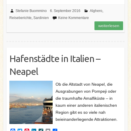
a
w
i
i
I
m
e
c
i
n
n
N
a
i
e
t
t
k
G
i
l
Stefanie Buommino
6. September 2016
Alghero
,
b
t
e
e
l
e
Reiseberichte
,
Sardinien
Keine Kommentare
o
e
r
d
n
o
r
e
I
weiterlesen
k
s
n
t
Hafenstädte in Italien –
Neapel
Ob die Altstadt von Neapel, die
Ausgrabungen von Pompeji oder
die traumhafte Amalfiküste – in
kaum einer anderen italienischen
Region gibt es so viele nah
beieinanderliegende Attraktionen.
F
T
P
L
X
E
T