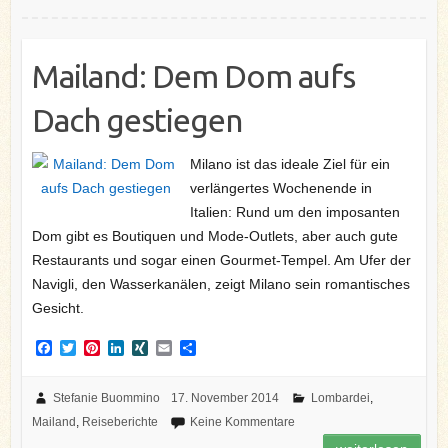
Mailand: Dem Dom aufs
Dach gestiegen
Milano ist das ideale Ziel für ein
verlängertes Wochenende in
Italien: Rund um den imposanten
Dom gibt es Boutiquen und Mode-Outlets, aber auch gute
Restaurants und sogar einen Gourmet-Tempel. Am Ufer der
Navigli, den Wasserkanälen, zeigt Milano sein romantisches
Gesicht.
F
T
P
L
X
E
T
a
w
i
i
I
m
e
c
i
n
n
N
a
i
e
t
t
k
G
i
l
Stefanie Buommino
17. November 2014
Lombardei
,
b
t
e
e
l
e
Mailand
,
Reiseberichte
Keine Kommentare
o
e
r
d
n
o
r
e
I