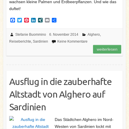
wachsen kleine Palmen und Erdbeerpflanzen. Und wie das
duftet!
F
T
P
L
X
E
T
a
w
i
i
I
m
e
c
i
n
n
N
a
i
e
t
t
k
G
i
l
Stefanie Buommino
6. November 2014
Alghero
,
b
t
e
e
l
e
Reiseberichte
,
Sardinien
Keine Kommentare
o
e
r
d
n
o
r
e
I
weiterlesen
k
s
n
t
Ausflug in die zauberhafte
Altstadt von Alghero auf
Sardinien
Das Städtchen Alghero im Nord-
Westen von Sardinien lockt mit