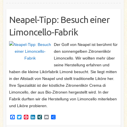
Neapel-Tipp: Besuch einer
Limoncello-Fabrik
Der Golf von Neapel ist berühmt für
den sonnengelben Zitronenlikör
Limoncello. Wir wollten mehr über
seine Herstellung erfahren und
haben die kleine Likörfabrik Limoné besucht. Sie liegt mitten
in der Altstadt von Neapel und stellt traditionelle Liköre her.
Ihre Spezialität ist der köstliche Zitronenlikör Crema di
Limoncello, der aus Bio-Zitronen hergestellt wird. In der
Fabrik durften wir die Herstellung von Limoncello miterleben
und Liköre probieren.
F
T
P
L
X
E
T
a
w
i
i
I
m
e
c
i
n
n
N
a
i