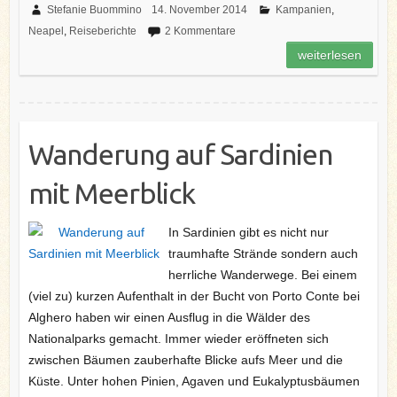
e
t
t
k
G
i
l
Stefanie Buommino
14. November 2014
Kampanien
,
b
t
e
e
l
e
Neapel
,
Reiseberichte
2 Kommentare
o
e
r
d
n
o
r
e
I
weiterlesen
k
s
n
t
Wanderung auf Sardinien
mit Meerblick
In Sardinien gibt es nicht nur
traumhafte Strände sondern auch
herrliche Wanderwege. Bei einem
(viel zu) kurzen Aufenthalt in der Bucht von Porto Conte bei
Alghero haben wir einen Ausflug in die Wälder des
Nationalparks gemacht. Immer wieder eröffneten sich
zwischen Bäumen zauberhafte Blicke aufs Meer und die
Küste. Unter hohen Pinien, Agaven und Eukalyptusbäumen