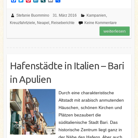
a
w
i
i
I
m
e
c
i
n
n
N
a
i
e
t
t
k
G
i
l
Stefanie Buommino
31. März 2016
Kampanien
,
b
t
e
e
l
e
Kreuzfahrtziele
,
Neapel
,
Reiseberichte
Keine Kommentare
o
e
r
d
n
o
r
e
I
weiterlesen
k
s
n
t
Hafenstädte in Italien – Bari
in Apulien
Durch eine charakteristische
Altstadt mit arabisch anmutenden
Häuschen, schönen Kirchen und
Plätzen bezaubert die
süditalienische Stadt Bari. Das
historische Zentrum liegt ganz in
der Nähe des Hafens. Aber auch