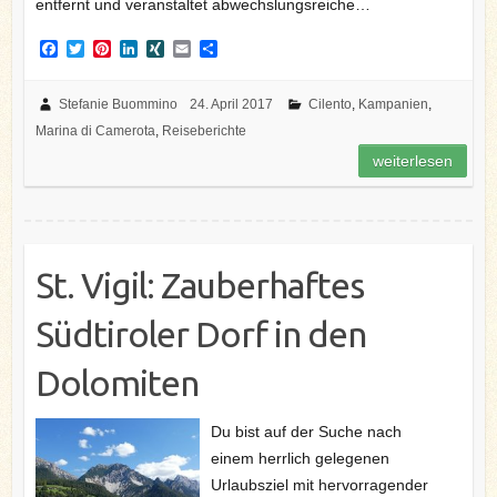
entfernt und veranstaltet abwechslungsreiche…
F
T
P
L
X
E
T
a
w
i
i
I
m
e
c
i
n
n
N
a
i
e
t
t
k
G
i
l
Stefanie Buommino
24. April 2017
Cilento
,
Kampanien
,
b
t
e
e
l
e
Marina di Camerota
,
Reiseberichte
o
e
r
d
n
o
r
e
I
weiterlesen
k
s
n
t
St. Vigil: Zauberhaftes
Südtiroler Dorf in den
Dolomiten
Du bist auf der Suche nach
einem herrlich gelegenen
Urlaubsziel mit hervorragender