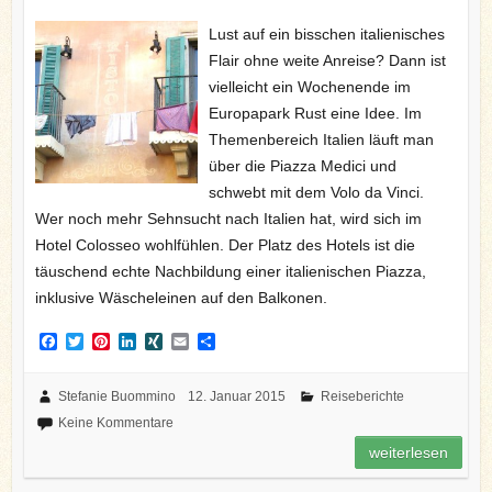
Lust auf ein bisschen italienisches
Flair ohne weite Anreise? Dann ist
vielleicht ein Wochenende im
Europapark Rust eine Idee. Im
Themenbereich Italien läuft man
über die Piazza Medici und
schwebt mit dem Volo da Vinci.
Wer noch mehr Sehnsucht nach Italien hat, wird sich im
Hotel Colosseo wohlfühlen. Der Platz des Hotels ist die
täuschend echte Nachbildung einer italienischen Piazza,
inklusive Wäscheleinen auf den Balkonen.
F
T
P
L
X
E
T
a
w
i
i
I
m
e
c
i
n
n
N
a
i
e
t
t
k
G
i
l
Stefanie Buommino
12. Januar 2015
Reiseberichte
b
t
e
e
l
e
Keine Kommentare
o
e
r
d
n
o
r
e
I
weiterlesen
k
s
n
t