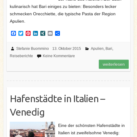
kulinarisch hat Bari einiges zu bieten: Besonders lecker
schmecken Orecchiette, die typische Pasta der Region
Apulien.
F
T
P
L
X
E
T
a
w
i
i
I
m
e
c
i
n
n
N
a
i
e
t
t
k
G
i
l
Stefanie Buommino
13. Oktober 2015
Apulien
,
Bari
,
b
t
e
e
l
e
Reiseberichte
Keine Kommentare
o
e
r
d
n
o
r
e
I
weiterlesen
k
s
n
t
Hafenstädte in Italien –
Venedig
Eine der schönsten Hafenstädte in
Italien ist zweifelsohne Venedig: