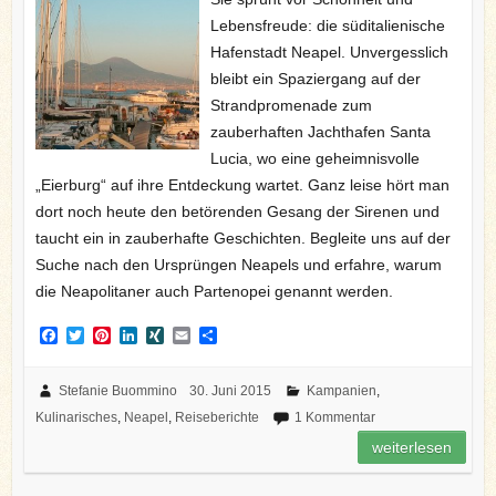
Lebensfreude: die süditalienische
Hafenstadt Neapel. Unvergesslich
bleibt ein Spaziergang auf der
Strandpromenade zum
zauberhaften Jachthafen Santa
Lucia, wo eine geheimnisvolle
„Eierburg“ auf ihre Entdeckung wartet. Ganz leise hört man
dort noch heute den betörenden Gesang der Sirenen und
taucht ein in zauberhafte Geschichten. Begleite uns auf der
Suche nach den Ursprüngen Neapels und erfahre, warum
die Neapolitaner auch Partenopei genannt werden.
F
T
P
L
X
E
T
a
w
i
i
I
m
e
c
i
n
n
N
a
i
e
t
t
k
G
i
l
Stefanie Buommino
30. Juni 2015
Kampanien
,
b
t
e
e
l
e
Kulinarisches
,
Neapel
,
Reiseberichte
1 Kommentar
o
e
r
d
n
o
r
e
I
weiterlesen
k
s
n
t