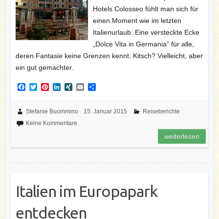
Hotels Colosseo fühlt man sich für
einen Moment wie im letzten
Italienurlaub. Eine versteckte Ecke
„Dolce Vita in Germania“ für alle,
deren Fantasie keine Grenzen kennt. Kitsch? Vielleicht, aber
ein gut gemachter.
F
T
P
L
X
E
T
a
w
i
i
I
m
e
c
i
n
n
N
a
i
e
t
t
k
G
i
l
Stefanie Buommino
15. Januar 2015
Reiseberichte
b
t
e
e
l
e
Keine Kommentare
o
e
r
d
n
o
r
e
I
weiterlesen
k
s
n
t
Italien im Europapark
entdecken