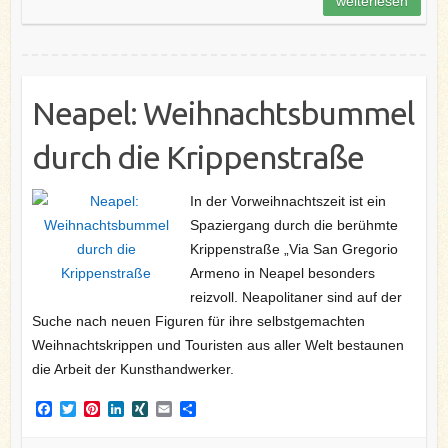
weiterlesen
k
s
n
t
Neapel: Weihnachtsbummel
durch die Krippenstraße
In der Vorweihnachtszeit ist ein
Spaziergang durch die berühmte
Krippenstraße „Via San Gregorio
Armeno in Neapel besonders
reizvoll. Neapolitaner sind auf der
Suche nach neuen Figuren für ihre selbstgemachten
Weihnachtskrippen und Touristen aus aller Welt bestaunen
die Arbeit der Kunsthandwerker.
F
T
P
L
X
E
T
a
w
i
i
I
m
e
c
i
n
n
N
a
i