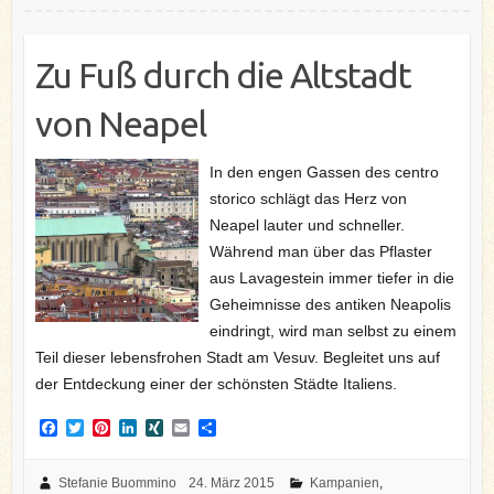
Zu Fuß durch die Altstadt
von Neapel
In den engen Gassen des centro
storico schlägt das Herz von
Neapel lauter und schneller.
Während man über das Pflaster
aus Lavagestein immer tiefer in die
Geheimnisse des antiken Neapolis
eindringt, wird man selbst zu einem
Teil dieser lebensfrohen Stadt am Vesuv. Begleitet uns auf
der Entdeckung einer der schönsten Städte Italiens.
F
T
P
L
X
E
T
a
w
i
i
I
m
e
c
i
n
n
N
a
i
e
t
t
k
G
i
l
Stefanie Buommino
24. März 2015
Kampanien
,