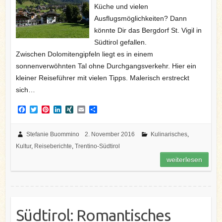
Küche und vielen
Ausflugsmöglichkeiten? Dann
könnte Dir das Bergdorf St. Vigil in
Südtirol gefallen.
Zwischen Dolomitengipfeln liegt es in einem
sonnenverwöhnten Tal ohne Durchgangsverkehr. Hier ein
kleiner Reiseführer mit vielen Tipps. Malerisch erstreckt
sich…
F
T
P
L
X
E
T
a
w
i
i
I
m
e
c
i
n
n
N
a
i
e
t
t
k
G
i
l
Stefanie Buommino
2. November 2016
Kulinarisches
,
b
t
e
e
l
e
Kultur
,
Reiseberichte
,
Trentino-Südtirol
o
e
r
d
n
o
r
e
I
weiterlesen
k
s
n
t
Südtirol: Romantisches