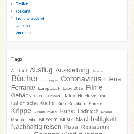
Sizilien
Toskana
Trentino-Südtirol
Umbrien
Venetien
Tags
Ausflug
Ausstellung
Altstadt
Barock
Bücher
Coronavirus
Elena
Caravaggio
Filme
Ferrante
Europapark
Expo 2015
Gebäck
Hafen
Hotelrezension
Glück
Glücksort
Italienische Küche
Kino
Kochkurs
Konzert
Krippe
Kunst
Ladinisch
Kulturhauptstadt
Malerei
Nachhaltigkeit
Museum
Musik
Mountainbike
Nachhaltig reisen
Pizza
Restaurant