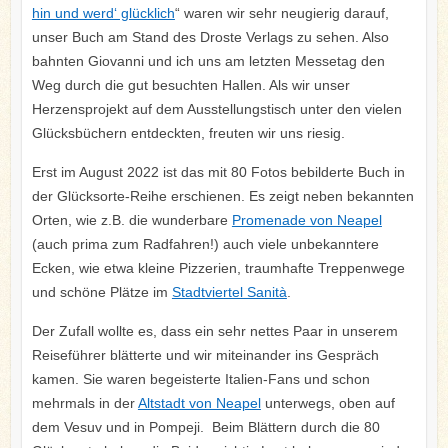
hin und werd‘ glücklich
“ waren wir sehr neugierig darauf,
unser Buch am Stand des Droste Verlags zu sehen. Also
bahnten Giovanni und ich uns am letzten Messetag den
Weg durch die gut besuchten Hallen. Als wir unser
Herzensprojekt auf dem Ausstellungstisch unter den vielen
Glücksbüchern entdeckten, freuten wir uns riesig.
Erst im August 2022 ist das mit 80 Fotos bebilderte Buch in
der Glücksorte-Reihe erschienen. Es zeigt neben bekannten
Orten, wie z.B. die wunderbare
Promenade von Neapel
(auch prima zum Radfahren!) auch viele unbekanntere
Ecken, wie etwa kleine Pizzerien, traumhafte Treppenwege
und schöne Plätze im
Stadtviertel Sanità
.
Der Zufall wollte es, dass ein sehr nettes Paar in unserem
Reiseführer blätterte und wir miteinander ins Gespräch
kamen. Sie waren begeisterte Italien-Fans und schon
mehrmals in der
Altstadt von Neapel
unterwegs, oben auf
dem Vesuv und in Pompeji. Beim Blättern durch die 80