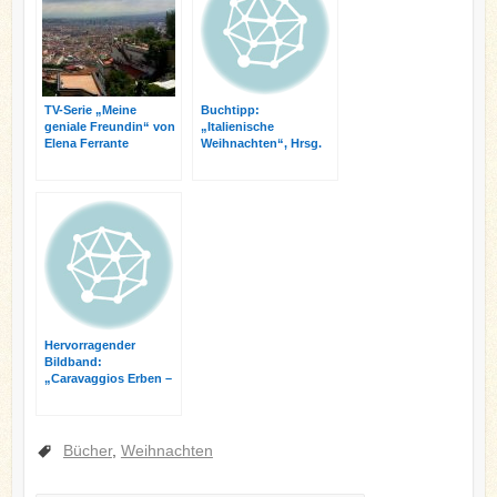
TV-Serie „Meine
Buchtipp:
geniale Freundin“ von
„Italienische
Elena Ferrante
Weihnachten“, Hrsg.
Klaus Wagenbach
Hervorragender
Bildband:
„Caravaggios Erben –
Barock in Neapel“
Bücher
,
Weihnachten