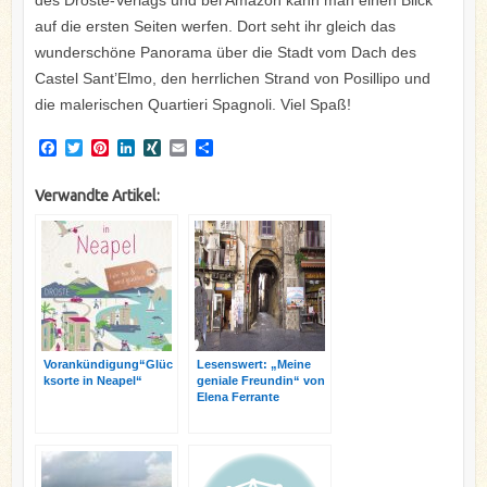
des Droste-Verlags und bei Amazon kann man einen Blick
auf die ersten Seiten werfen. Dort seht ihr gleich das
wunderschöne Panorama über die Stadt vom Dach des
Castel Sant’Elmo, den herrlichen Strand von Posillipo und
die malerischen Quartieri Spagnoli. Viel Spaß!
F
T
P
L
X
E
T
a
w
i
i
I
m
e
c
i
n
n
N
a
i
Verwandte Artikel:
e
t
t
k
G
i
l
b
t
e
e
l
e
o
e
r
d
n
o
r
e
I
k
s
n
t
Vorankündigung“Glüc
Lesenswert: „Meine
ksorte in Neapel“
geniale Freundin“ von
Elena Ferrante