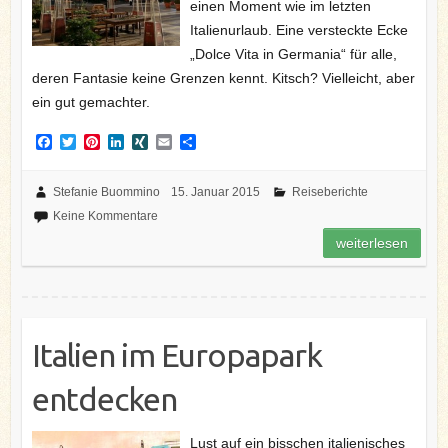
einen Moment wie im letzten
Italienurlaub. Eine versteckte Ecke
„Dolce Vita in Germania“ für alle,
deren Fantasie keine Grenzen kennt. Kitsch? Vielleicht, aber
ein gut gemachter.
F
T
P
L
X
E
T
a
w
i
i
I
m
e
c
i
n
n
N
a
i
e
t
t
k
G
i
l
Stefanie Buommino
15. Januar 2015
Reiseberichte
b
t
e
e
l
e
Keine Kommentare
o
e
r
d
n
o
r
e
I
weiterlesen
k
s
n
t
Italien im Europapark
entdecken
Lust auf ein bisschen italienisches