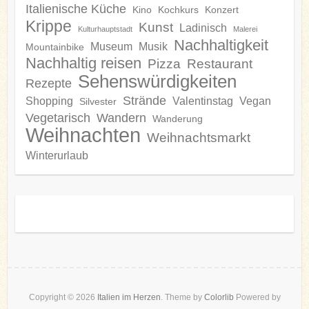
Italienische Küche
Kino
Kochkurs
Konzert
Krippe
Kunst
Ladinisch
Kulturhauptstadt
Malerei
Nachhaltigkeit
Museum
Musik
Mountainbike
Nachhaltig reisen
Pizza
Restaurant
Sehenswürdigkeiten
Rezepte
Strände
Shopping
Valentinstag
Vegan
Silvester
Vegetarisch
Wandern
Wanderung
Weihnachten
Weihnachtsmarkt
Winterurlaub
Copyright © 2026
Italien im Herzen
. Theme by
Colorlib
Powered by