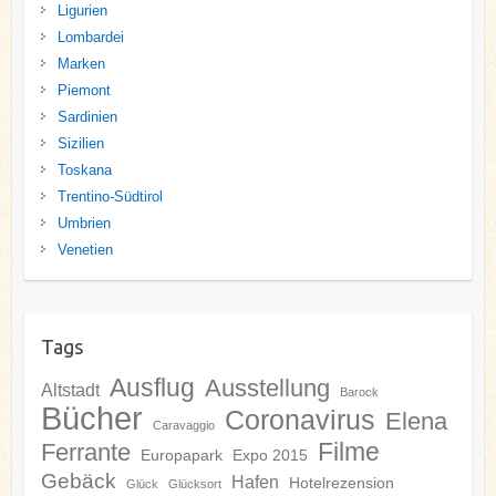
Ligurien
Lombardei
Marken
Piemont
Sardinien
Sizilien
Toskana
Trentino-Südtirol
Umbrien
Venetien
Tags
Ausflug
Ausstellung
Altstadt
Barock
Bücher
Coronavirus
Elena
Caravaggio
Filme
Ferrante
Europapark
Expo 2015
Gebäck
Hafen
Hotelrezension
Glück
Glücksort