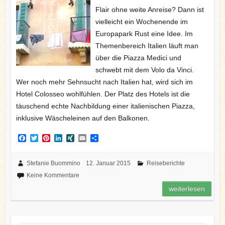
Flair ohne weite Anreise? Dann ist
vielleicht ein Wochenende im
Europapark Rust eine Idee. Im
Themenbereich Italien läuft man
über die Piazza Medici und
schwebt mit dem Volo da Vinci.
Wer noch mehr Sehnsucht nach Italien hat, wird sich im
Hotel Colosseo wohlfühlen. Der Platz des Hotels ist die
täuschend echte Nachbildung einer italienischen Piazza,
inklusive Wäscheleinen auf den Balkonen.
F
T
P
L
X
E
T
a
w
i
i
I
m
e
c
i
n
n
N
a
i
e
t
t
k
G
i
l
Stefanie Buommino
12. Januar 2015
Reiseberichte
b
t
e
e
l
e
Keine Kommentare
o
e
r
d
n
o
r
e
I
weiterlesen
k
s
n
t