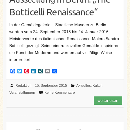
Botticelli Renaissance“
In der Gemäldegalerie – Staatliche Museen zu Berlin
werden vom 24. September 2015 bis 24. Januar 2016
Meisterwerke des italienischen Renaissance-Malers Sandro
Botticelli gezeigt. Seine eindrucksvollen Gemälde inspirieren
die Kunst der Moderne und werden auf vielfältige Weise
interpretiert.
F
T
P
L
X
E
T
a
w
i
i
I
m
e
c
i
n
n
N
a
i
e
t
t
k
G
i
l
Redaktion
15. September 2015
Aktuelles
,
Kultur
,
b
t
e
e
l
e
Veranstaltungen
Keine Kommentare
o
e
r
d
n
o
r
e
I
weiterlesen
k
s
n
t