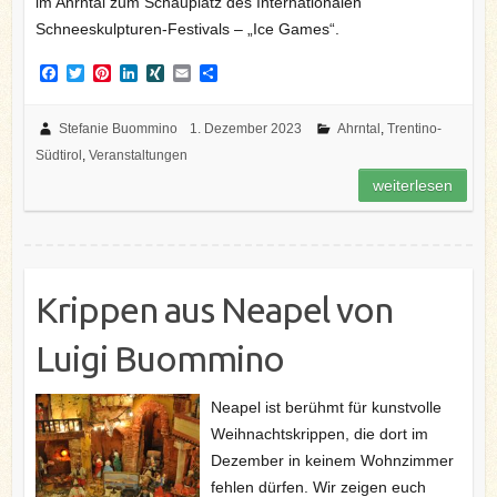
im Ahrntal zum Schauplatz des Internationalen
Schneeskulpturen-Festivals – „Ice Games“.
F
T
P
L
X
E
T
a
w
i
i
I
m
e
c
i
n
n
N
a
i
e
t
t
k
G
i
l
Stefanie Buommino
1. Dezember 2023
Ahrntal
,
Trentino-
b
t
e
e
l
e
Südtirol
,
Veranstaltungen
o
e
r
d
n
o
r
e
I
weiterlesen
k
s
n
t
Krippen aus Neapel von
Luigi Buommino
Neapel ist berühmt für kunstvolle
Weihnachtskrippen, die dort im
Dezember in keinem Wohnzimmer
fehlen dürfen. Wir zeigen euch