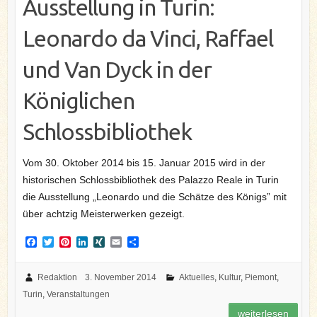
Ausstellung in Turin:
Leonardo da Vinci, Raffael
und Van Dyck in der
Königlichen
Schlossbibliothek
Vom 30. Oktober 2014 bis 15. Januar 2015 wird in der
historischen Schlossbibliothek des Palazzo Reale in Turin
die Ausstellung „Leonardo und die Schätze des Königs” mit
über achtzig Meisterwerken gezeigt.
F
T
P
L
X
E
T
a
w
i
i
I
m
e
c
i
n
n
N
a
i
e
t
t
k
G
i
l
Redaktion
3. November 2014
Aktuelles
,
Kultur
,
Piemont
,
b
t
e
e
l
e
Turin
,
Veranstaltungen
o
e
r
d
n
o
r
e
I
weiterlesen