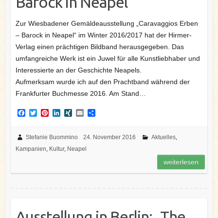
Barock in Neapel“
Zur Wiesbadener Gemäldeausstellung „Caravaggios Erben
– Barock in Neapel“ im Winter 2016/2017 hat der Hirmer-
Verlag einen prächtigen Bildband herausgegeben. Das
umfangreiche Werk ist ein Juwel für alle Kunstliebhaber und
Interessierte an der Geschichte Neapels.
Aufmerksam wurde ich auf den Prachtband während der
Frankfurter Buchmesse 2016. Am Stand…
F
T
P
L
X
E
T
a
w
i
i
I
m
e
c
i
n
n
N
a
i
e
t
t
k
G
i
l
Stefanie Buommino
24. November 2016
Aktuelles
,
b
t
e
e
l
e
Kampanien
,
Kultur
,
Neapel
o
e
r
d
n
o
r
e
I
weiterlesen
k
s
n
t
Ausstellung in Berlin: „The