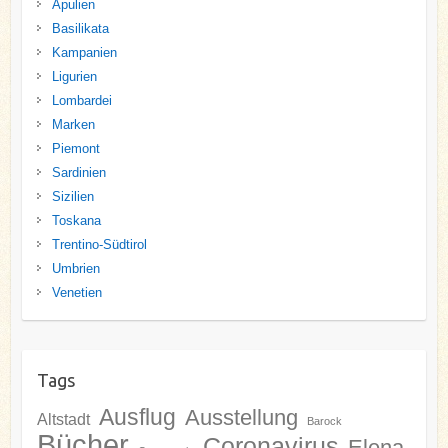
Apulien
Basilikata
Kampanien
Ligurien
Lombardei
Marken
Piemont
Sardinien
Sizilien
Toskana
Trentino-Südtirol
Umbrien
Venetien
Tags
Ausflug
Ausstellung
Altstadt
Barock
Bücher
Coronavirus
Elena