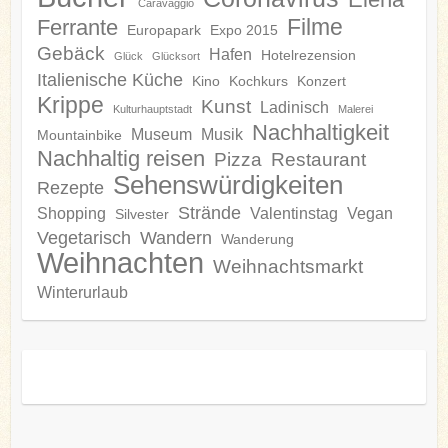
Caravaggio
Filme
Ferrante
Europapark
Expo 2015
Gebäck
Hafen
Hotelrezension
Glück
Glücksort
Italienische Küche
Kino
Kochkurs
Konzert
Krippe
Kunst
Ladinisch
Kulturhauptstadt
Malerei
Nachhaltigkeit
Museum
Musik
Mountainbike
Nachhaltig reisen
Pizza
Restaurant
Sehenswürdigkeiten
Rezepte
Strände
Shopping
Valentinstag
Vegan
Silvester
Vegetarisch
Wandern
Wanderung
Weihnachten
Weihnachtsmarkt
Winterurlaub