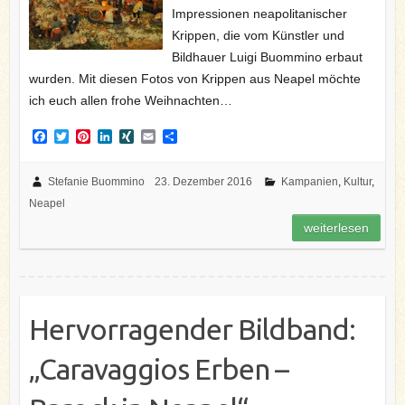
Impressionen neapolitanischer
Krippen, die vom Künstler und
Bildhauer Luigi Buommino erbaut
wurden. Mit diesen Fotos von Krippen aus Neapel möchte
ich euch allen frohe Weihnachten…
F
T
P
L
X
E
T
a
w
i
i
I
m
e
c
i
n
n
N
a
i
e
t
t
k
G
i
l
Stefanie Buommino
23. Dezember 2016
Kampanien
,
Kultur
,
b
t
e
e
l
e
Neapel
o
e
r
d
n
o
r
e
I
weiterlesen
k
s
n
t
Hervorragender Bildband:
„Caravaggios Erben –