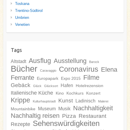
Toskana
Trentino-Südtirol
Umbrien
Venetien
Tags
Ausflug
Ausstellung
Altstadt
Barock
Bücher
Coronavirus
Elena
Caravaggio
Filme
Ferrante
Europapark
Expo 2015
Gebäck
Hafen
Hotelrezension
Glück
Glücksort
Italienische Küche
Kino
Kochkurs
Konzert
Krippe
Kunst
Ladinisch
Kulturhauptstadt
Malerei
Nachhaltigkeit
Museum
Musik
Mountainbike
Nachhaltig reisen
Pizza
Restaurant
Sehenswürdigkeiten
Rezepte