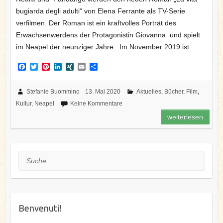
bugiarda degli adulti“ von Elena Ferrante als TV-Serie
verfilmen. Der Roman ist ein kraftvolles Porträt des
Erwachsenwerdens der Protagonistin Giovanna und spielt
im Neapel der neunziger Jahre. Im November 2019 ist…
F
T
P
L
X
E
T
a
w
i
i
I
m
e
c
i
n
n
N
a
i
e
t
t
k
G
i
l
Stefanie Buommino
13. Mai 2020
Aktuelles
,
Bücher
,
Film
,
b
t
e
e
l
e
Kultur
,
Neapel
Keine Kommentare
o
e
r
d
n
o
r
e
I
weiterlesen
k
s
n
t
Suche
Benvenuti!