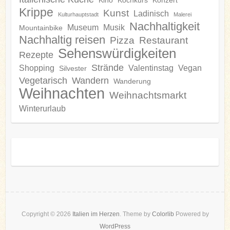
Kino
Kochkurs
Konzert
Krippe
Kunst
Ladinisch
Kulturhauptstadt
Malerei
Nachhaltigkeit
Museum
Musik
Mountainbike
Nachhaltig reisen
Pizza
Restaurant
Sehenswürdigkeiten
Rezepte
Strände
Shopping
Valentinstag
Vegan
Silvester
Vegetarisch
Wandern
Wanderung
Weihnachten
Weihnachtsmarkt
Winterurlaub
Copyright © 2026
Italien im Herzen
. Theme by
Colorlib
Powered by
WordPress