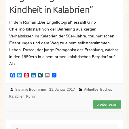
Kindheit in Kalabrien“
In dem Roman „Der Engelfotograf“ erzählt Gino
Chiellino bildstark von der Befreiung aus kargen
Verhältnissen im Kalabrien der 50er-Jahre, traumatischen
Erfahrungen und dem Weg zu einem selbstbestimmten
Leben. Rusco, der junge Protagonist der Erzählung, wächst
in den 1950ern in einem armen kalabrischen Bergdorf auf.
Als…
F
T
P
L
X
E
T
a
w
i
i
I
m
e
c
i
n
n
N
a
i
e
t
t
k
G
i
l
Stefanie Buommino
21. Januar 2017
Aktuelles
,
Bücher
,
b
t
e
e
l
e
Kalabrien
,
Kultur
o
e
r
d
n
o
r
e
I
weiterlesen
k
s
n
t
Suche