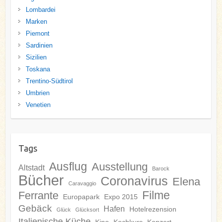
Lombardei
Marken
Piemont
Sardinien
Sizilien
Toskana
Trentino-Südtirol
Umbrien
Venetien
Tags
Ausflug
Ausstellung
Altstadt
Barock
Bücher
Coronavirus
Elena
Caravaggio
Filme
Ferrante
Europapark
Expo 2015
Gebäck
Hafen
Hotelrezension
Glück
Glücksort
Italienische Küche