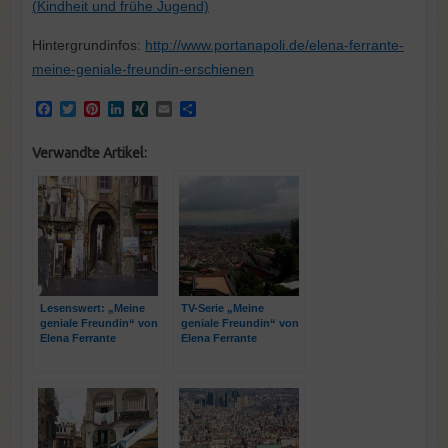
(Kindheit und frühe Jugend)
Hintergrundinfos:
http://www.portanapoli.de/elena-ferrante-
meine-geniale-freundin-erschienen
F
T
P
L
X
E
T
a
w
i
i
I
m
e
c
i
n
n
N
a
i
Verwandte Artikel:
e
t
t
k
G
i
l
b
t
e
e
l
e
o
e
r
d
n
o
r
e
I
k
s
n
t
Lesenswert: „Meine
TV-Serie „Meine
geniale Freundin“ von
geniale Freundin“ von
Elena Ferrante
Elena Ferrante