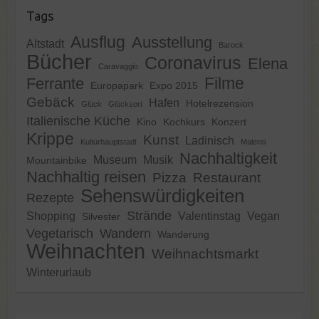
Tags
Ausflug
Ausstellung
Altstadt
Barock
Bücher
Coronavirus
Elena
Caravaggio
Filme
Ferrante
Europapark
Expo 2015
Gebäck
Hafen
Hotelrezension
Glück
Glücksort
Italienische Küche
Kino
Kochkurs
Konzert
Krippe
Kunst
Ladinisch
Kulturhauptstadt
Malerei
Nachhaltigkeit
Museum
Musik
Mountainbike
Nachhaltig reisen
Pizza
Restaurant
Sehenswürdigkeiten
Rezepte
Strände
Shopping
Valentinstag
Vegan
Silvester
Vegetarisch
Wandern
Wanderung
Weihnachten
Weihnachtsmarkt
Winterurlaub