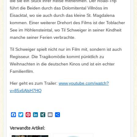
die sie ein Stück ihrer Reise mitnehmen. Der Road-Trip
führt die Beiden durch das Dolomitental Villnöss im
Eisacktal, wo sie auch durch das kleine St. Magdalena
kommen. Einer weiterer Drehort des Films ist der Toblacher
See im Höhlensteintal, wo Til Schweiger in seiner Kindheit
manche seiner Ferien verbrachte.
Til Schweiger spielt nicht nur im Film mit, sondern ist auch
Regisseur. Die Tragikomödie kommt pünktlich zu
Weihnachten in die deutschen Kinos und ist ein echter
Familienfilm.
Hier geht es zum Trailer:
www.youtube.com/watch?
v=85x6AlsH7HQ
F
T
P
L
X
E
T
a
w
i
i
I
m
e
c
i
n
n
N
a
i
Verwandte Artikel:
e
t
t
k
G
i
l
b
t
e
e
l
e