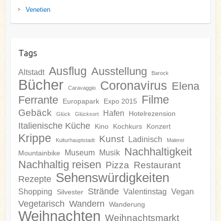
Venetien
Tags
Ausflug
Ausstellung
Altstadt
Barock
Bücher
Coronavirus
Elena
Caravaggio
Filme
Ferrante
Europapark
Expo 2015
Gebäck
Hafen
Hotelrezension
Glück
Glücksort
Italienische Küche
Kino
Kochkurs
Konzert
Krippe
Kunst
Ladinisch
Kulturhauptstadt
Malerei
Nachhaltigkeit
Museum
Musik
Mountainbike
Nachhaltig reisen
Pizza
Restaurant
Sehenswürdigkeiten
Rezepte
Strände
Shopping
Valentinstag
Vegan
Silvester
Vegetarisch
Wandern
Wanderung
Weihnachten
Weihnachtsmarkt