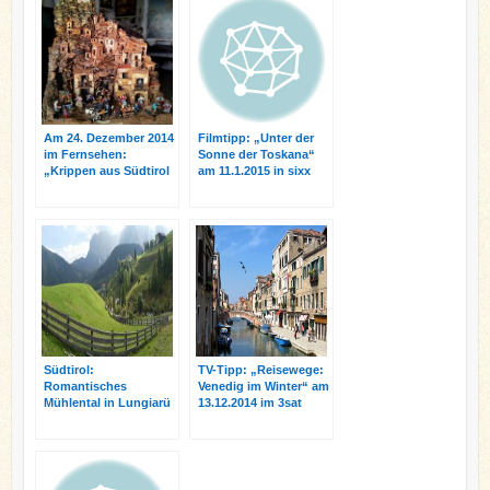
o
e
r
d
n
o
r
e
I
k
s
n
t
Am 24. Dezember 2014
Filmtipp: „Unter der
im Fernsehen:
Sonne der Toskana“
„Krippen aus Südtirol
am 11.1.2015 in sixx
und Neapel“
Südtirol:
TV-Tipp: „Reisewege:
Romantisches
Venedig im Winter“ am
Mühlental in Lungiarü
13.12.2014 im 3sat