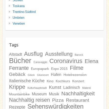
Sizilien
Toskana
Trentino-Südtirol
Umbrien
Venetien
Tags
Ausflug
Ausstellung
Altstadt
Barock
Bücher
Coronavirus
Elena
Caravaggio
Filme
Ferrante
Europapark
Expo 2015
Gebäck
Hafen
Hotelrezension
Glück
Glücksort
Italienische Küche
Kino
Kochkurs
Konzert
Krippe
Kunst
Ladinisch
Kulturhauptstadt
Malerei
Nachhaltigkeit
Museum
Musik
Mountainbike
Nachhaltig reisen
Pizza
Restaurant
Sehenswürdigkeiten
Rezepte