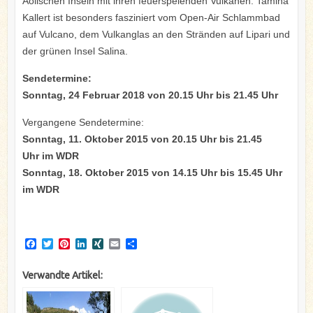
Äolischen Inseln mit ihren feuerspeienden Vulkanen. Tamina
Kallert ist besonders fasziniert vom Open-Air Schlammbad
auf Vulcano, dem Vulkanglas an den Stränden auf Lipari und
der grünen Insel Salina.
Sendetermine:
Sonntag, 24 Februar 2018 von 20.15 Uhr bis 21.45 Uhr
Vergangene Sendetermine:
Sonntag, 11. Oktober 2015 von 20.15 Uhr bis 21.45
Uhr im WDR
Sonntag, 18. Oktober 2015 von 14.15 Uhr bis 15.45 Uhr
im WDR
F
T
P
L
X
E
T
a
w
i
i
I
m
e
c
i
n
n
N
a
i
Verwandte Artikel:
e
t
t
k
G
i
l
b
t
e
e
l
e
o
e
r
d
n
o
r
e
I