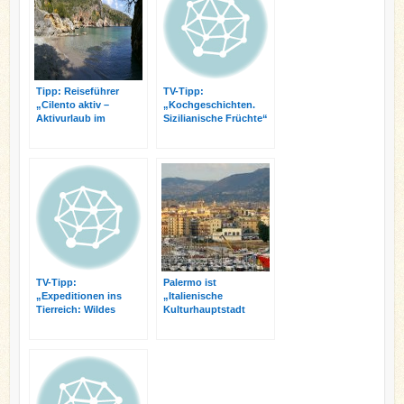
k
s
n
t
Tipp: Reiseführer
TV-Tipp:
„Cilento aktiv –
„Kochgeschichten.
Aktivurlaub im
Sizilianische Früchte“
ursprünglichen
am 25.1.2015 im BR
Süditalien“
TV-Tipp:
Palermo ist
„Expeditionen ins
„Italienische
Tierreich: Wildes
Kulturhauptstadt
Italien – Von Sardinien
2018“
zu den Abruzzen“ am
10.12.14