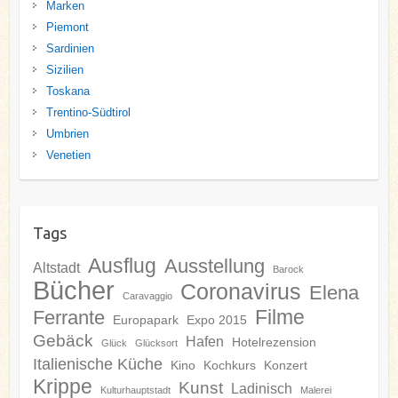
Marken
Piemont
Sardinien
Sizilien
Toskana
Trentino-Südtirol
Umbrien
Venetien
Tags
Ausflug
Ausstellung
Altstadt
Barock
Bücher
Coronavirus
Elena
Caravaggio
Filme
Ferrante
Europapark
Expo 2015
Gebäck
Hafen
Hotelrezension
Glück
Glücksort
Italienische Küche
Kino
Kochkurs
Konzert
Krippe
Kunst
Ladinisch
Kulturhauptstadt
Malerei