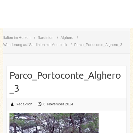
Italien im Herzen
Sardinien
Alghero
Wanderung auf Sardinien mit Meerblick
Parco_Portoconte_Alghero_3
Parco_Portoconte_Alghero
_3
Redaktion
6. November 2014