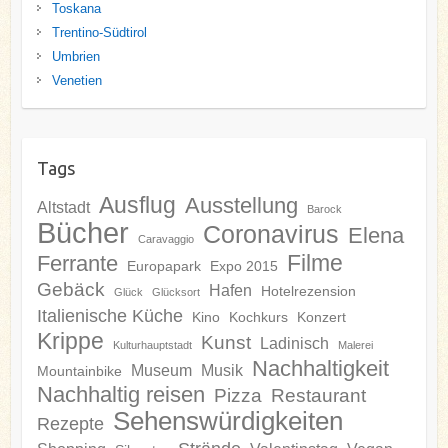
Toskana
Trentino-Südtirol
Umbrien
Venetien
Tags
Ausflug
Ausstellung
Altstadt
Barock
Bücher
Coronavirus
Elena
Caravaggio
Filme
Ferrante
Europapark
Expo 2015
Gebäck
Hafen
Hotelrezension
Glück
Glücksort
Italienische Küche
Kino
Kochkurs
Konzert
Krippe
Kunst
Ladinisch
Kulturhauptstadt
Malerei
Nachhaltigkeit
Museum
Musik
Mountainbike
Nachhaltig reisen
Pizza
Restaurant
Sehenswürdigkeiten
Rezepte