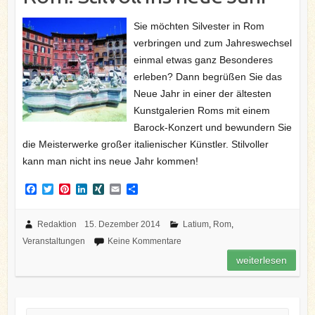
Sie möchten Silvester in Rom
verbringen und zum Jahreswechsel
einmal etwas ganz Besonderes
erleben? Dann begrüßen Sie das
Neue Jahr in einer der ältesten
Kunstgalerien Roms mit einem
Barock-Konzert und bewundern Sie
die Meisterwerke großer italienischer Künstler. Stilvoller
kann man nicht ins neue Jahr kommen!
F
T
P
L
X
E
T
a
w
i
i
I
m
e
c
i
n
n
N
a
i
e
t
t
k
G
i
l
Redaktion
15. Dezember 2014
Latium
,
Rom
,
b
t
e
e
l
e
Veranstaltungen
Keine Kommentare
o
e
r
d
n
o
r
e
I
weiterlesen
k
s
n
t