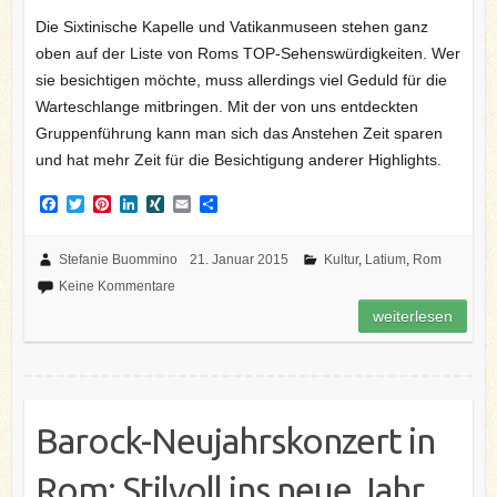
Die Sixtinische Kapelle und Vatikanmuseen stehen ganz
oben auf der Liste von Roms TOP-Sehenswürdigkeiten. Wer
sie besichtigen möchte, muss allerdings viel Geduld für die
Warteschlange mitbringen. Mit der von uns entdeckten
Gruppenführung kann man sich das Anstehen Zeit sparen
und hat mehr Zeit für die Besichtigung anderer Highlights.
F
T
P
L
X
E
T
a
w
i
i
I
m
e
c
i
n
n
N
a
i
e
t
t
k
G
i
l
Stefanie Buommino
21. Januar 2015
Kultur
,
Latium
,
Rom
b
t
e
e
l
e
Keine Kommentare
o
e
r
d
n
o
r
e
I
weiterlesen
k
s
n
t
Barock-Neujahrskonzert in
Rom: Stilvoll ins neue Jahr