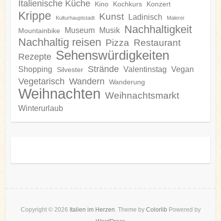
Italienische Küche
Kino
Kochkurs
Konzert
Krippe
Kunst
Ladinisch
Kulturhauptstadt
Malerei
Nachhaltigkeit
Museum
Musik
Mountainbike
Nachhaltig reisen
Pizza
Restaurant
Sehenswürdigkeiten
Rezepte
Strände
Shopping
Valentinstag
Vegan
Silvester
Vegetarisch
Wandern
Wanderung
Weihnachten
Weihnachtsmarkt
Winterurlaub
Copyright © 2026
Italien im Herzen
. Theme by
Colorlib
Powered by