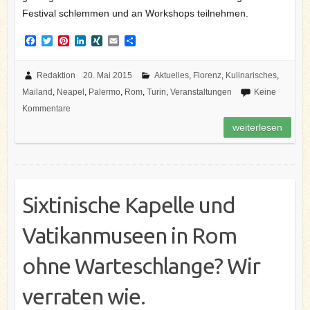
Festival schlemmen und an Workshops teilnehmen.
F
T
P
L
X
E
T
a
w
i
i
I
m
e
c
i
n
n
N
a
i
e
t
t
k
G
i
l
Redaktion
20. Mai 2015
Aktuelles
,
Florenz
,
Kulinarisches
,
b
t
e
e
l
e
Mailand
,
Neapel
,
Palermo
,
Rom
,
Turin
,
Veranstaltungen
Keine
o
e
r
d
n
o
r
e
I
Kommentare
k
s
n
weiterlesen
t
Sixtinische Kapelle und
Vatikanmuseen in Rom
ohne Warteschlange? Wir
verraten wie.