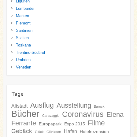
Ligurien
Lombardei
Marken
Piemont
Sardinien
Sizilien
Toskana
Trentino-Südtirol
Umbrien
Venetien
Tags
Ausflug
Ausstellung
Altstadt
Barock
Bücher
Coronavirus
Elena
Caravaggio
Filme
Ferrante
Europapark
Expo 2015
Gebäck
Hafen
Hotelrezension
Glück
Glücksort