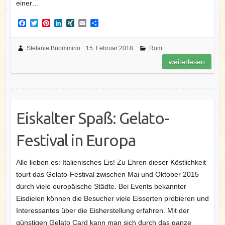
einer…
F
T
P
L
X
E
T
a
w
i
i
I
m
e
c
i
n
n
N
a
i
e
t
t
k
G
i
l
Stefanie Buommino
15. Februar 2018
Rom
b
t
e
e
l
e
weiterlesen
o
e
r
d
n
o
r
e
I
k
s
n
t
Eiskalter Spaß: Gelato-
Festival in Europa
Alle lieben es: Italienisches Eis! Zu Ehren dieser Köstlichkeit
tourt das Gelato-Festival zwischen Mai und Oktober 2015
durch viele europäische Städte. Bei Events bekannter
Eisdielen können die Besucher viele Eissorten probieren und
Interessantes über die Eisherstellung erfahren. Mit der
günstigen Gelato Card kann man sich durch das ganze