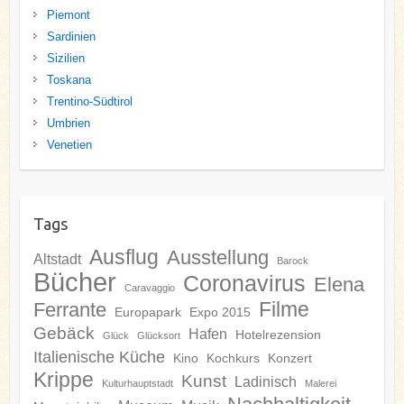
Piemont
Sardinien
Sizilien
Toskana
Trentino-Südtirol
Umbrien
Venetien
Tags
Ausflug
Ausstellung
Altstadt
Barock
Bücher
Coronavirus
Elena
Caravaggio
Filme
Ferrante
Europapark
Expo 2015
Gebäck
Hafen
Hotelrezension
Glück
Glücksort
Italienische Küche
Kino
Kochkurs
Konzert
Krippe
Kunst
Ladinisch
Kulturhauptstadt
Malerei