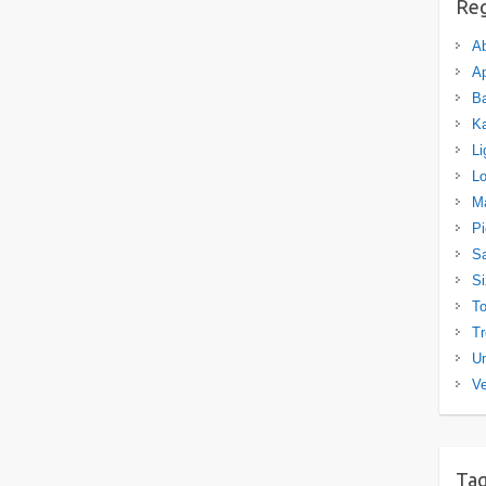
Re
A
Ap
Ba
K
Li
L
M
P
Sa
Si
T
Tr
U
Ve
Ta