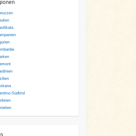
gionen
bruzzen
ulien
silikata
ampanien
gurien
ombardei
arken
iemont
rdinien
zilien
oskana
entino-Südtirol
mbrien
netien
gs