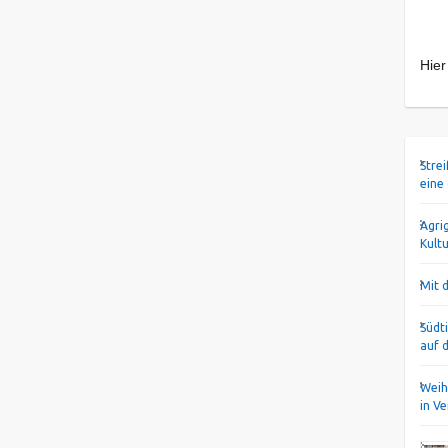
Hier
Stre
eine
Agri
Kult
Mit 
Südt
auf 
Weih
in V