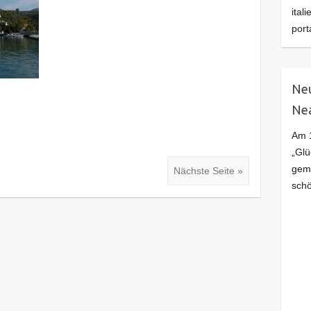
ital
port
Neu
Ne
Am 1
„Glü
geme
Nächste Seite »
schö