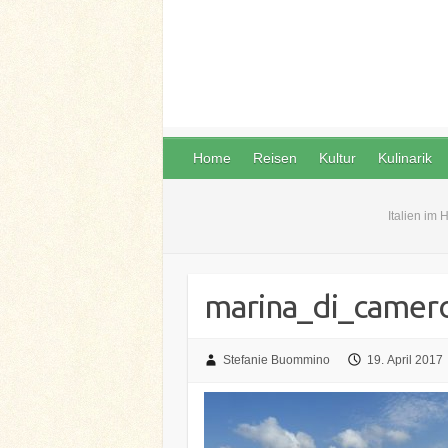
Home
Reisen
Kultur
Kulinarik
Italien im 
marina_di_camero
Stefanie Buommino
19. April 2017