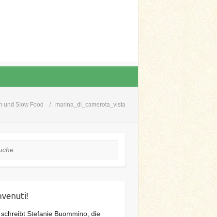
en und Slow Food
marina_di_camerota_vista
he
venuti!
 schreibt Stefanie Buommino, die