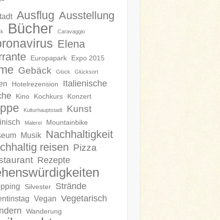
Ausflug
Ausstellung
tadt
Bücher
ck
Caravaggio
ronavirus
Elena
rrante
Europapark
Expo 2015
lme
Gebäck
Glück
Glücksort
Italienische
en
Hotelrezension
che
Kino
Kochkurs
Konzert
ippe
Kunst
Kulturhauptstadt
inisch
Mountainbike
Malerei
Nachhaltigkeit
seum
Musik
chhaltig reisen
Pizza
staurant
Rezepte
henswürdigkeiten
Strände
pping
Silvester
Vegetarisch
entinstag
Vegan
ndern
Wanderung