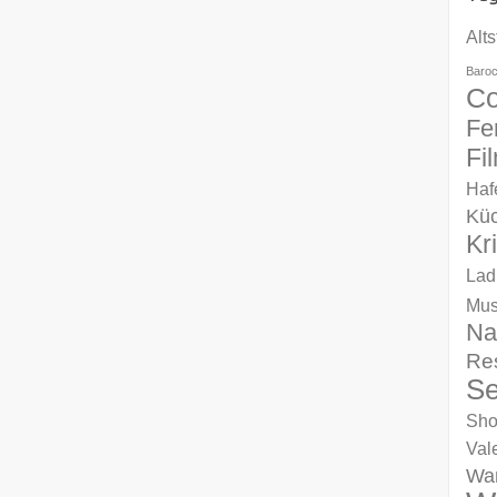
Alts
Baro
Co
Fe
Fi
Haf
Kü
Kr
Lad
Mu
Na
Re
Se
Sho
Val
Wa