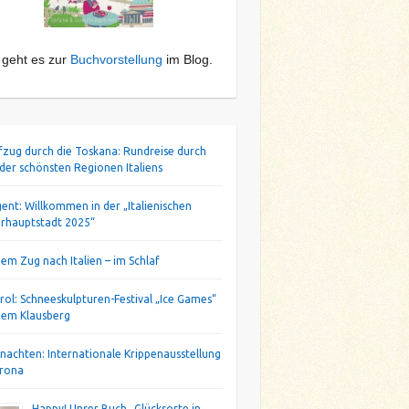
 geht es zur
Buchvorstellung
im Blog.
ifzug durch die Toskana: Rundreise durch
 der schönsten Regionen Italiens
gent: Willkommen in der „Italienischen
urhauptstadt 2025“
dem Zug nach Italien – im Schlaf
irol: Schneeskulpturen-Festival „Ice Games“
dem Klausberg
nachten: Internationale Krippenausstellung
erona
Happy! Unser Buch „Glücksorte in