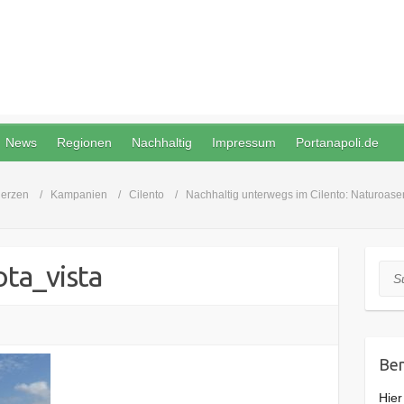
News
Regionen
Nachhaltig
Impressum
Portanapoli.de
Herzen
Kampanien
Cilento
Nachhaltig unterwegs im Cilento: Naturoas
ta_vista
Suc
Ben
Hier