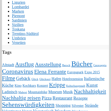
Ligurien
Lombardei
Marken
Piemont
Sardinien
Sizilien
Toskana
Trentino-Südtirol
Umbrien
Venetien
Tags
Bücher
Ausflug
Ausstellung
Altstadt
Barock
Caravaggio
Coronavirus
Elena Ferrante
Europapark
Expo 2015
Filme
Gebäck
Italienische
Hafen
Hotelrezension
Glück
Glücksort
Krippe
Kunst
Küche
Kino
Kochkurs
Konzert
Kulturhauptstadt
Nachhaltigkeit
Ladinisch
Museum
Musik
Mountainbike
Malerei
Nachhaltig reisen
Pizza
Restaurant
Rezepte
Sehenswürdigkeiten
Strände
Shopping
Silvester
Vegetarisch
Wandern