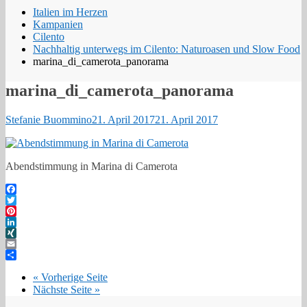
Italien im Herzen
Kampanien
Cilento
Nachhaltig unterwegs im Cilento: Naturoasen und Slow Food
marina_di_camerota_panorama
marina_di_camerota_panorama
Stefanie Buommino
21. April 2017
21. April 2017
Abendstimmung in Marina di Camerota
Facebook
Twitter
Pinterest
LinkedIn
XING
Email
Teilen
« Vorherige Seite
Nächste Seite »