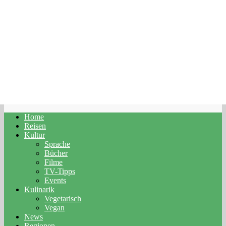
Home
Reisen
Kultur
Sprache
Bücher
Filme
TV-Tipps
Events
Kulinarik
Vegetarisch
Vegan
News
Regionen