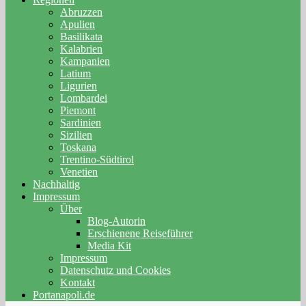
Abruzzen
Apulien
Basilikata
Kalabrien
Kampanien
Latium
Ligurien
Lombardei
Piemont
Sardinien
Sizilien
Toskana
Trentino-Südtirol
Venetien
Nachhaltig
Impressum
Über
Blog-Autorin
Erschienene Reiseführer
Media Kit
Impressum
Datenschutz und Cookies
Kontakt
Portanapoli.de