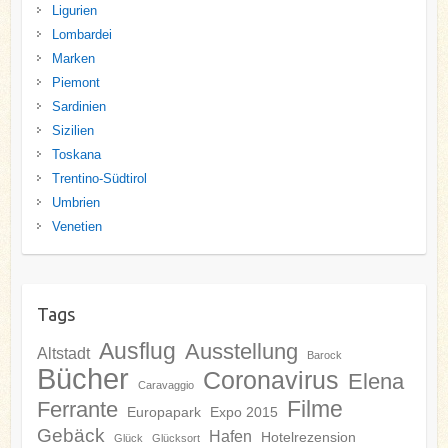
Ligurien
Lombardei
Marken
Piemont
Sardinien
Sizilien
Toskana
Trentino-Südtirol
Umbrien
Venetien
Tags
Ausflug
Ausstellung
Altstadt
Barock
Bücher
Coronavirus
Elena
Caravaggio
Filme
Ferrante
Europapark
Expo 2015
Gebäck
Hafen
Hotelrezension
Glück
Glücksort