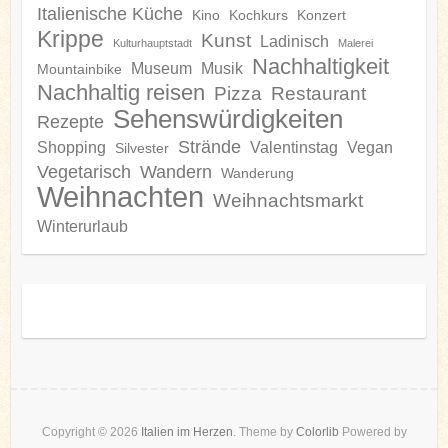
Italienische Küche
Kino
Kochkurs
Konzert
Krippe
Kunst
Ladinisch
Kulturhauptstadt
Malerei
Nachhaltigkeit
Museum
Musik
Mountainbike
Nachhaltig reisen
Pizza
Restaurant
Sehenswürdigkeiten
Rezepte
Strände
Shopping
Valentinstag
Vegan
Silvester
Vegetarisch
Wandern
Wanderung
Weihnachten
Weihnachtsmarkt
Winterurlaub
Copyright © 2026
Italien im Herzen
. Theme by
Colorlib
Powered by