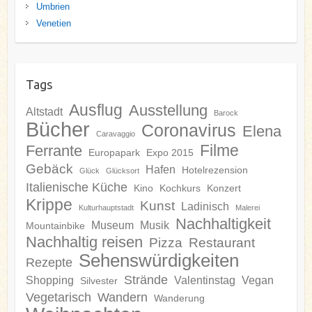
Umbrien
Venetien
Tags
Ausflug
Ausstellung
Altstadt
Barock
Bücher
Coronavirus
Elena
Caravaggio
Filme
Ferrante
Europapark
Expo 2015
Gebäck
Hafen
Hotelrezension
Glück
Glücksort
Italienische Küche
Kino
Kochkurs
Konzert
Krippe
Kunst
Ladinisch
Kulturhauptstadt
Malerei
Nachhaltigkeit
Museum
Musik
Mountainbike
Nachhaltig reisen
Pizza
Restaurant
Sehenswürdigkeiten
Rezepte
Strände
Shopping
Valentinstag
Vegan
Silvester
Vegetarisch
Wandern
Wanderung