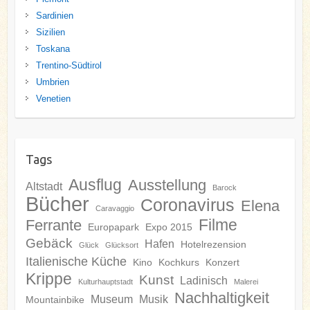
Sardinien
Sizilien
Toskana
Trentino-Südtirol
Umbrien
Venetien
Tags
Ausflug
Ausstellung
Altstadt
Barock
Bücher
Coronavirus
Elena
Caravaggio
Filme
Ferrante
Europapark
Expo 2015
Gebäck
Hafen
Hotelrezension
Glück
Glücksort
Italienische Küche
Kino
Kochkurs
Konzert
Krippe
Kunst
Ladinisch
Kulturhauptstadt
Malerei
Nachhaltigkeit
Museum
Musik
Mountainbike