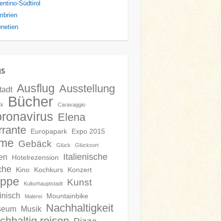
entino-Südtirol
mbrien
netien
gs
Ausflug
Ausstellung
tadt
Bücher
ck
Caravaggio
ronavirus
Elena
rrante
Europapark
Expo 2015
lme
Gebäck
Glück
Glücksort
Italienische
en
Hotelrezension
che
Kino
Kochkurs
Konzert
ippe
Kunst
Kulturhauptstadt
inisch
Mountainbike
Malerei
Nachhaltigkeit
seum
Musik
chhaltig reisen