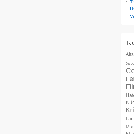
Tr
U
Ve
Ta
Alts
Baro
Co
Fe
Fi
Haf
Kü
Kr
Lad
Mu
Na