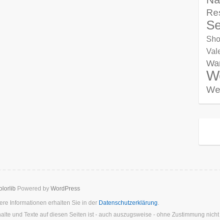
Re
Se
Sho
Val
Wa
W
We
lorlib
Powered by
WordPress
re Informationen erhalten Sie in der
Datenschutzerklärung
.
halte und Texte auf diesen Seiten ist - auch auszugsweise - ohne Zustimmung nich