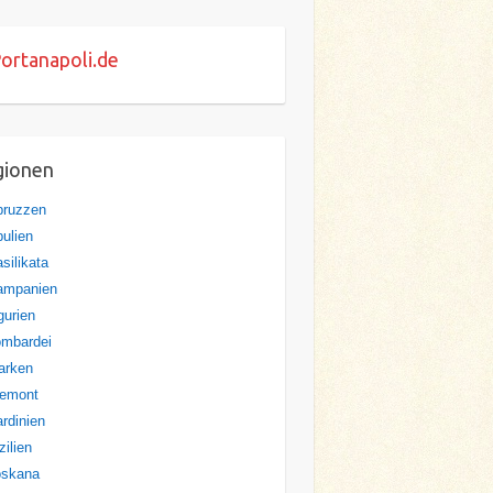
ortanapoli.de
gionen
bruzzen
ulien
silikata
ampanien
gurien
ombardei
arken
iemont
rdinien
zilien
oskana