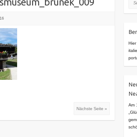
desmuseum_brunek_009
Suc
016
Ben
Hier
ital
port
Neu
Ne
Am 1
Nächste Seite »
„Glü
geme
schö