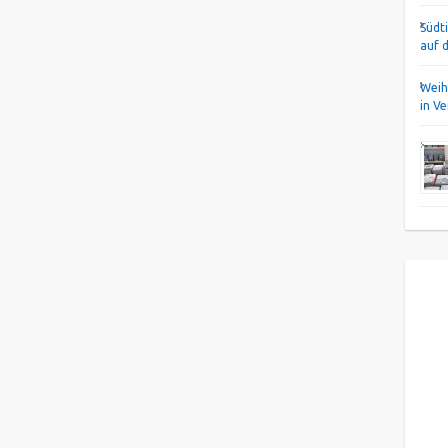
Südt
auf 
Weih
in V