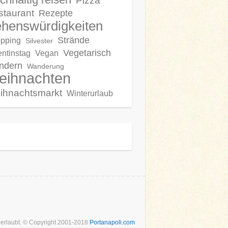
Pizza
staurant
Rezepte
henswürdigkeiten
Strände
pping
Silvester
Vegetarisch
entinstag
Vegan
ndern
Wanderung
eihnachten
ihnachtsmarkt
Winterurlaub
t erlaubt. © Copyright 2001-2018
Portanapoli.com