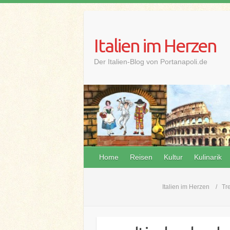
Skip
to
content
Italien im Herzen
Der Italien-Blog von Portanapoli.de
Home
Reisen
Kultur
Kulinarik
Italien im Herzen
Tr