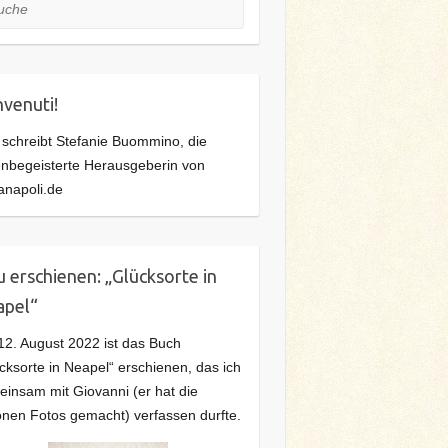
he
venuti!
 schreibt Stefanie Buommino, die
ienbegeisterte Herausgeberin von
anapoli.de
 erschienen: „Glücksorte in
apel“
2. August 2022 ist das Buch
cksorte in Neapel“ erschienen, das ich
insam mit Giovanni (er hat die
nen Fotos gemacht) verfassen durfte.