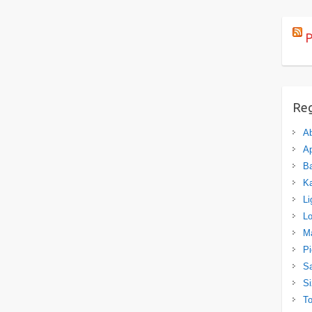
P
Re
A
Ap
Ba
K
Li
L
M
P
Sa
Si
T