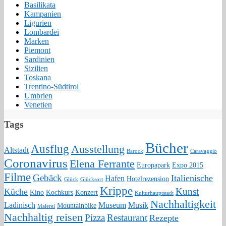
Basilikata
Kampanien
Ligurien
Lombardei
Marken
Piemont
Sardinien
Sizilien
Toskana
Trentino-Südtirol
Umbrien
Venetien
Tags
Bücher
Ausflug
Ausstellung
Altstadt
Barock
Caravaggio
Coronavirus
Elena Ferrante
Europapark
Expo 2015
Filme
Gebäck
Italienische
Hafen
Hotelrezension
Glück
Glücksort
Krippe
Kunst
Küche
Kino
Kochkurs
Konzert
Kulturhauptstadt
Nachhaltigkeit
Ladinisch
Museum
Musik
Mountainbike
Malerei
Nachhaltig reisen
Pizza
Restaurant
Rezepte