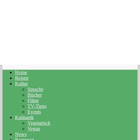
Home
Reisen
Kultur
Sprache
Bücher
Filme
TV-Tipps
Events
Kulinarik
Vegetarisch
Vegan
News
Regionen