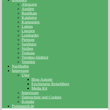
Abruzzen
Apulien
Basilikata
Kalabrien
Kampanien
Latium
Ligurien
Lombardei
Piemont
Sardinien
Sizilien
Toskana
Trentino-Südtirol
Venetien
Nachhaltig
Impressum
Über
Blog-Autorin
Erschienene Reiseführer
Media Kit
Impressum
Datenschutz und Cookies
Kontakt
Portanapoli.de