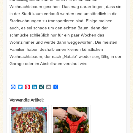
Weihnachtsbaum gesehen. Das mag daran liegen, dass sie
in der Stadt kaum verkauft werden und umständlich in die
Stadtwohnungen zu transportieren sind. Einige meinen
auch, es sei schade um den echten Baum, denn der
schmücke schließlich nur für ein paar Wochen das
Wohnzimmer und werde dann weggeworfen. Die meisten
Familien haben deshalb einen kleinen künstlichen
Weihnachtsbaum, der nach „Natale“ wieder sorgfältig in der
Garage oder im Abstellraum verstaut wird.
F
T
P
L
X
E
T
a
w
i
i
I
m
e
c
i
n
n
N
a
i
Verwandte Artikel:
e
t
t
k
G
i
l
b
t
e
e
l
e
o
e
r
d
n
o
r
e
I
k
s
n
t