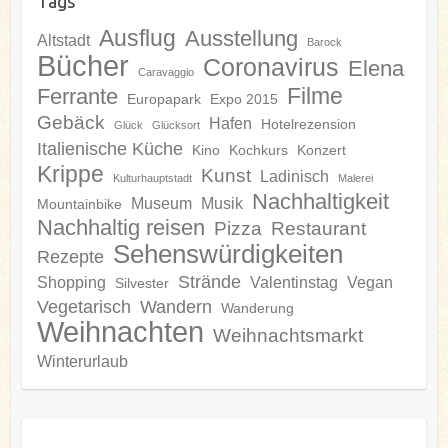
Tags
Ausflug
Ausstellung
Altstadt
Barock
Bücher
Coronavirus
Elena
Caravaggio
Filme
Ferrante
Europapark
Expo 2015
Gebäck
Hafen
Hotelrezension
Glück
Glücksort
Italienische Küche
Kino
Kochkurs
Konzert
Krippe
Kunst
Ladinisch
Kulturhauptstadt
Malerei
Nachhaltigkeit
Museum
Musik
Mountainbike
Nachhaltig reisen
Pizza
Restaurant
Sehenswürdigkeiten
Rezepte
Strände
Shopping
Valentinstag
Vegan
Silvester
Vegetarisch
Wandern
Wanderung
Weihnachten
Weihnachtsmarkt
Winterurlaub