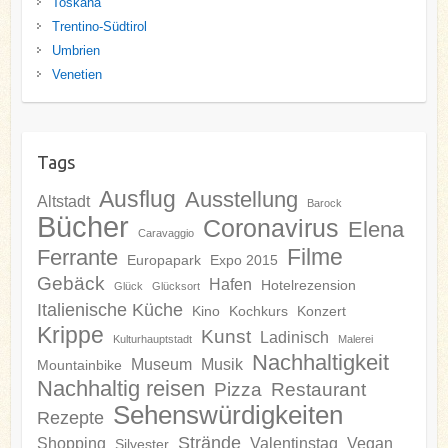
Toskana
Trentino-Südtirol
Umbrien
Venetien
Tags
Ausflug
Ausstellung
Altstadt
Barock
Bücher
Coronavirus
Elena
Caravaggio
Filme
Ferrante
Europapark
Expo 2015
Gebäck
Hafen
Hotelrezension
Glück
Glücksort
Italienische Küche
Kino
Kochkurs
Konzert
Krippe
Kunst
Ladinisch
Kulturhauptstadt
Malerei
Nachhaltigkeit
Museum
Musik
Mountainbike
Nachhaltig reisen
Pizza
Restaurant
Sehenswürdigkeiten
Rezepte
Strände
Shopping
Valentinstag
Vegan
Silvester