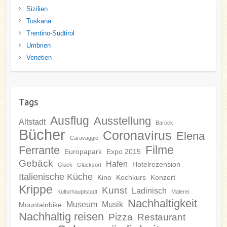
Sizilien
Toskana
Trentino-Südtirol
Umbrien
Venetien
Tags
Ausflug
Ausstellung
Altstadt
Barock
Bücher
Coronavirus
Elena
Caravaggio
Filme
Ferrante
Europapark
Expo 2015
Gebäck
Hafen
Hotelrezension
Glück
Glücksort
Italienische Küche
Kino
Kochkurs
Konzert
Krippe
Kunst
Ladinisch
Kulturhauptstadt
Malerei
Nachhaltigkeit
Museum
Musik
Mountainbike
Nachhaltig reisen
Pizza
Restaurant