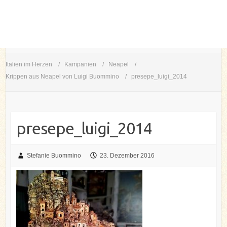
Italien im Herzen
Kampanien
Neapel
Krippen aus Neapel von Luigi Buommino
presepe_luigi_2014
presepe_luigi_2014
Stefanie Buommino
23. Dezember 2016