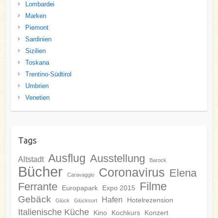
Lombardei
Marken
Piemont
Sardinien
Sizilien
Toskana
Trentino-Südtirol
Umbrien
Venetien
Tags
Ausflug
Ausstellung
Altstadt
Barock
Bücher
Coronavirus
Elena
Caravaggio
Filme
Ferrante
Europapark
Expo 2015
Gebäck
Hafen
Hotelrezension
Glück
Glücksort
Italienische Küche
Kino
Kochkurs
Konzert