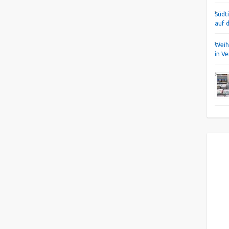
Südt
auf 
Weih
in V