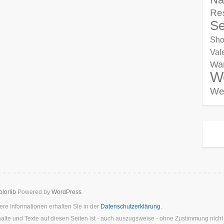
Re
Se
Sho
Val
Wa
W
We
lorlib
Powered by
WordPress
re Informationen erhalten Sie in der
Datenschutzerklärung
.
halte und Texte auf diesen Seiten ist - auch auszugsweise - ohne Zustimmung nich