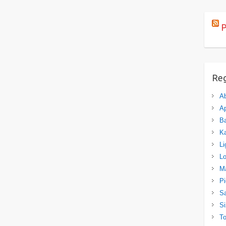
P
Re
A
Ap
Ba
K
Li
L
M
P
Sa
Si
T