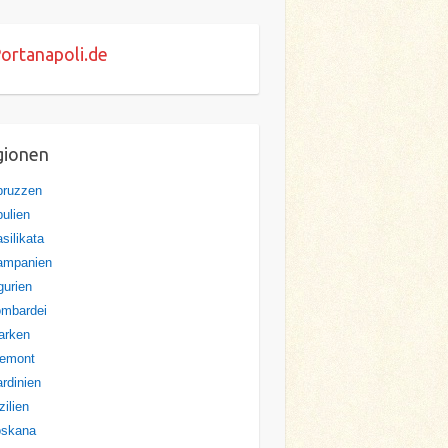
ortanapoli.de
gionen
bruzzen
ulien
silikata
ampanien
gurien
ombardei
arken
iemont
rdinien
zilien
oskana