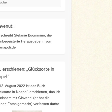
he
venuti!
 schreibt Stefanie Buommino, die
ienbegeisterte Herausgeberin von
anapoli.de
 erschienen: „Glücksorte in
apel“
2. August 2022 ist das Buch
cksorte in Neapel“ erschienen, das ich
insam mit Giovanni (er hat die
nen Fotos gemacht) verfassen durfte.