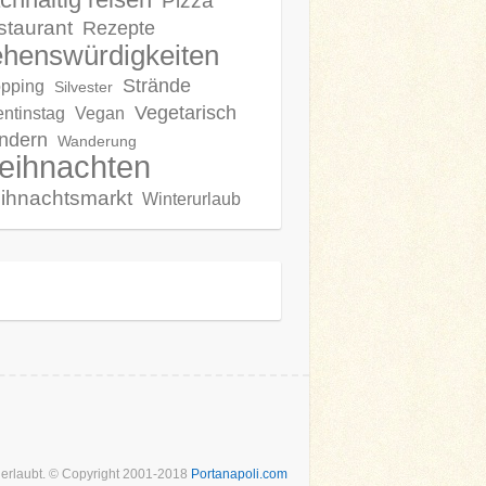
Pizza
staurant
Rezepte
henswürdigkeiten
Strände
pping
Silvester
Vegetarisch
entinstag
Vegan
ndern
Wanderung
eihnachten
ihnachtsmarkt
Winterurlaub
t erlaubt. © Copyright 2001-2018
Portanapoli.com