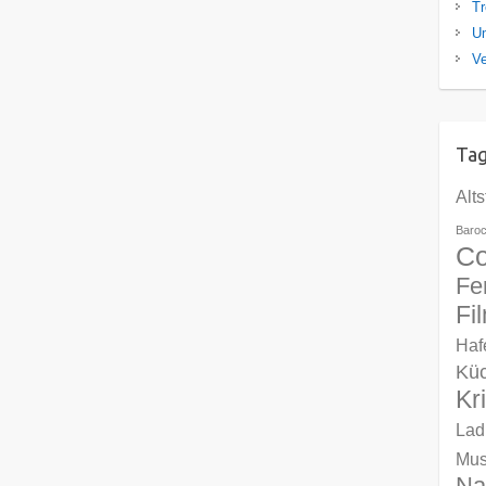
Tr
U
Ve
Ta
Alts
Baro
Co
Fe
Fi
Haf
Kü
Kr
Lad
Mu
Na