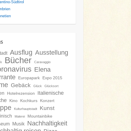
entino-Südtirol
mbrien
netien
gs
Ausflug
Ausstellung
tadt
Bücher
ck
Caravaggio
ronavirus
Elena
rrante
Europapark
Expo 2015
lme
Gebäck
Glück
Glücksort
Italienische
en
Hotelrezension
che
Kino
Kochkurs
Konzert
ippe
Kunst
Kulturhauptstadt
inisch
Mountainbike
Malerei
Nachhaltigkeit
seum
Musik
chhaltig reisen