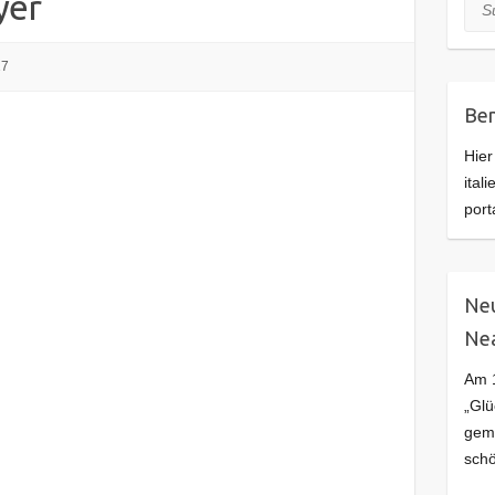
yer
Suc
17
Ben
Hier
ital
port
Neu
Ne
Am 1
„Glü
geme
schö