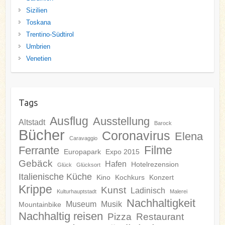
Sizilien
Toskana
Trentino-Südtirol
Umbrien
Venetien
Tags
Ausflug
Ausstellung
Altstadt
Barock
Bücher
Coronavirus
Elena
Caravaggio
Filme
Ferrante
Europapark
Expo 2015
Gebäck
Hafen
Hotelrezension
Glück
Glücksort
Italienische Küche
Kino
Kochkurs
Konzert
Krippe
Kunst
Ladinisch
Kulturhauptstadt
Malerei
Nachhaltigkeit
Museum
Musik
Mountainbike
Nachhaltig reisen
Pizza
Restaurant