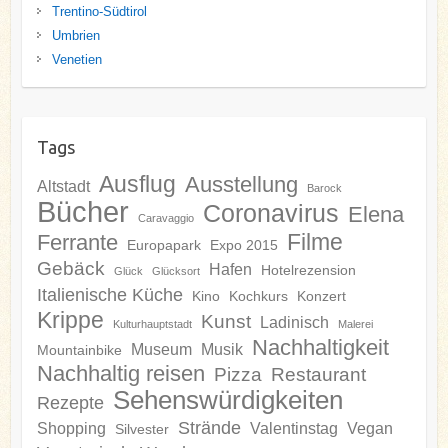
Trentino-Südtirol
Umbrien
Venetien
Tags
Ausflug
Ausstellung
Altstadt
Barock
Bücher
Coronavirus
Elena
Caravaggio
Filme
Ferrante
Europapark
Expo 2015
Gebäck
Hafen
Hotelrezension
Glück
Glücksort
Italienische Küche
Kino
Kochkurs
Konzert
Krippe
Kunst
Ladinisch
Kulturhauptstadt
Malerei
Nachhaltigkeit
Museum
Musik
Mountainbike
Nachhaltig reisen
Pizza
Restaurant
Sehenswürdigkeiten
Rezepte
Strände
Shopping
Valentinstag
Vegan
Silvester