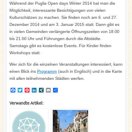
Während der Puglia Open days Winter 2014 hat man die
Möglichkeit, interessante Besichtigungen von vielen
Kulturschätzen zu machen. Sie finden noch am 6. und 27.
Dezember 2014 und am 3. Januar 2015 statt. Dann gibt es
in vielen Gemeinden verlängerte Öffnungszeiten von 18.00
bis 21.00 Uhr und Führungen durch die Altstädte.
Samstags gibt es kostenlose Events. Für Kinder finden
Workshops statt.
Wer sich für die einzelnen Veranstaltungen interessiert, kann
einen Blick ins
Programm
(auch in Englisch) und in die Karte
mit allen teilnehmenden Städten werfen.
F
T
P
L
X
E
T
a
w
i
i
I
m
e
c
i
n
n
N
a
i
Verwandte Artikel:
e
t
t
k
G
i
l
b
t
e
e
l
e
o
e
r
d
n
o
r
e
I
k
s
n
t