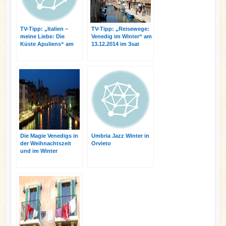
TV-Tipp: „Italien –
TV-Tipp: „Reisewege:
meine Liebe: Die
Venedig im Winter“ am
Küste Apuliens“ am
13.12.2014 im 3sat
23.11.2014 im
ZDFinfokanal
Die Magie Venedigs in
Umbria Jazz Winter in
der Weihnachtszeit
Orvieto
und im Winter