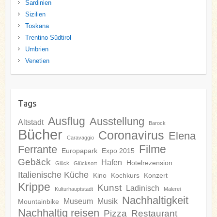
Sardinien
Sizilien
Toskana
Trentino-Südtirol
Umbrien
Venetien
Tags
Ausflug
Ausstellung
Altstadt
Barock
Bücher
Coronavirus
Elena
Caravaggio
Filme
Ferrante
Europapark
Expo 2015
Gebäck
Hafen
Hotelrezension
Glück
Glücksort
Italienische Küche
Kino
Kochkurs
Konzert
Krippe
Kunst
Ladinisch
Kulturhauptstadt
Malerei
Nachhaltigkeit
Museum
Musik
Mountainbike
Nachhaltig reisen
Pizza
Restaurant