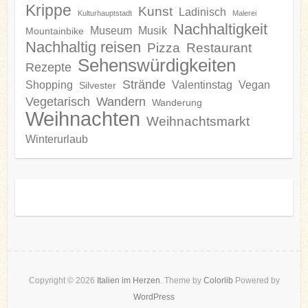
Krippe
Kunst
Ladinisch
Kulturhauptstadt
Malerei
Nachhaltigkeit
Museum
Musik
Mountainbike
Nachhaltig reisen
Pizza
Restaurant
Sehenswürdigkeiten
Rezepte
Strände
Shopping
Valentinstag
Vegan
Silvester
Vegetarisch
Wandern
Wanderung
Weihnachten
Weihnachtsmarkt
Winterurlaub
Copyright © 2026
Italien im Herzen
. Theme by
Colorlib
Powered by
WordPress