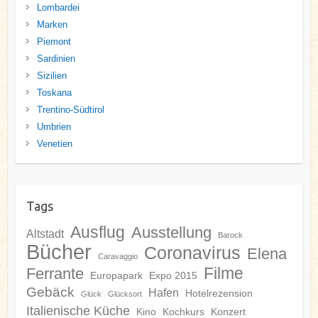
Lombardei
Marken
Piemont
Sardinien
Sizilien
Toskana
Trentino-Südtirol
Umbrien
Venetien
Tags
Ausflug
Ausstellung
Altstadt
Barock
Bücher
Coronavirus
Elena
Caravaggio
Filme
Ferrante
Europapark
Expo 2015
Gebäck
Hafen
Hotelrezension
Glück
Glücksort
Italienische Küche
Kino
Kochkurs
Konzert