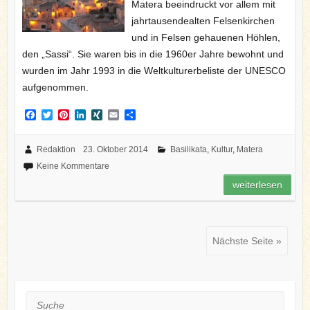
Matera beeindruckt vor allem mit
jahrtausendealten Felsenkirchen
und in Felsen gehauenen Höhlen,
den „Sassi“. Sie waren bis in die 1960er Jahre bewohnt und
wurden im Jahr 1993 in die Weltkulturerbeliste der UNESCO
aufgenommen.
F
T
P
L
X
E
T
a
w
i
i
I
m
e
c
i
n
n
N
a
i
e
t
t
k
G
i
l
Redaktion
23. Oktober 2014
Basilikata
,
Kultur
,
Matera
b
t
e
e
l
e
Keine Kommentare
o
e
r
d
n
o
r
e
I
weiterlesen
k
s
n
t
Nächste Seite »
Suche