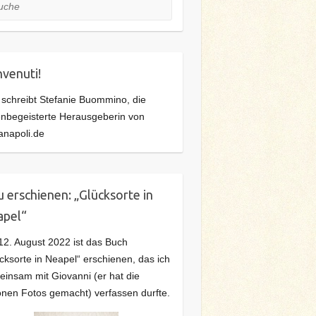
he
venuti!
 schreibt Stefanie Buommino, die
ienbegeisterte Herausgeberin von
anapoli.de
 erschienen: „Glücksorte in
apel“
2. August 2022 ist das Buch
cksorte in Neapel“ erschienen, das ich
insam mit Giovanni (er hat die
nen Fotos gemacht) verfassen durfte.