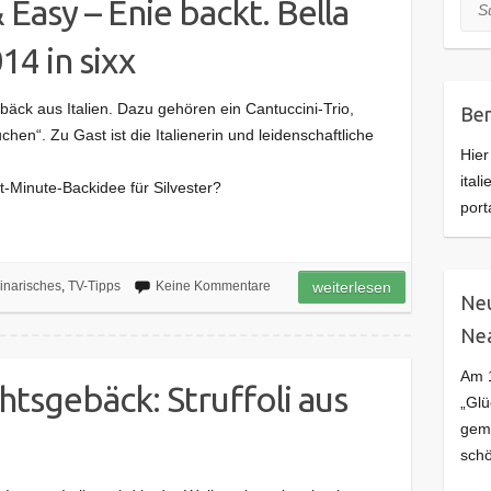
Easy – Enie backt. Bella
Suc
14 in sixx
bäck aus Italien. Dazu gehören ein Cantuccini-Trio,
Ben
hen“. Zu Gast ist die Italienerin und leidenschaftliche
Hier
ital
-Minute-Backidee für Silvester?
port
inarisches
,
TV-Tipps
Keine Kommentare
weiterlesen
Neu
Ne
Am 1
tsgebäck: Struffoli aus
„Glü
geme
schö