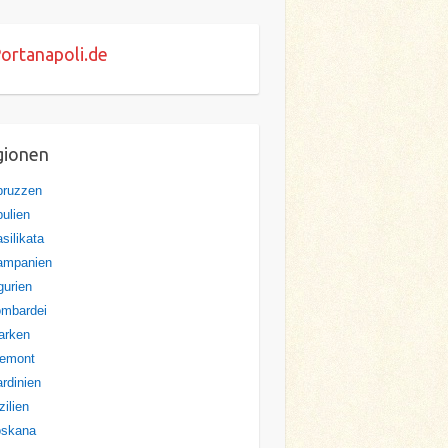
ortanapoli.de
gionen
bruzzen
ulien
silikata
ampanien
gurien
ombardei
arken
iemont
rdinien
zilien
oskana