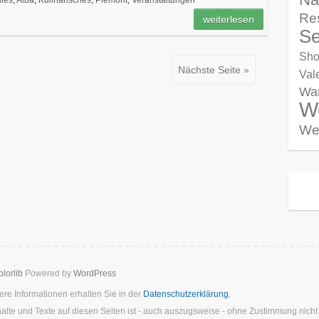
lles
,
Alba
,
Kulinarisches
,
Piemont
,
Veranstaltungen
Re
weiterlesen
Se
Sho
Nächste Seite »
Val
Wa
W
We
lorlib
Powered by
WordPress
re Informationen erhalten Sie in der
Datenschutzerklärung
.
halte und Texte auf diesen Seiten ist - auch auszugsweise - ohne Zustimmung nich