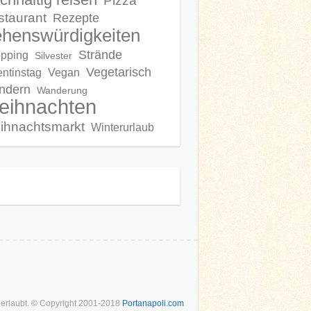
Pizza
staurant
Rezepte
henswürdigkeiten
Strände
pping
Silvester
Vegetarisch
entinstag
Vegan
ndern
Wanderung
eihnachten
ihnachtsmarkt
Winterurlaub
t erlaubt. © Copyright 2001-2018
Portanapoli.com