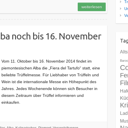
Tr
weiterlesen
U
Ve
lba noch bis 16. November
Ta
Alts
Vom 11. Oktober bis 16. November 2014 findet im
Baro
Co
piemontesischen Alba die „Fiera del Tartufo“ statt, eine
Fe
beliebte Trüffelmesse. Für Liebhaber von Trüffeln und
Fi
Wein ist die internationale Messe ein Höhepunkt des
Jahres. Jedes Wochenende können sich Besucher in
Haf
diesem Zeitraum über Trüffel informieren und
Kü
einkaufen.
Kr
Lad
Mu
Na