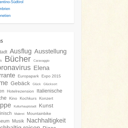
entino-Südtirol
mbrien
netien
gs
Ausflug
Ausstellung
tadt
Bücher
ck
Caravaggio
ronavirus
Elena
rrante
Europapark
Expo 2015
lme
Gebäck
Glück
Glücksort
Italienische
en
Hotelrezension
che
Kino
Kochkurs
Konzert
ippe
Kunst
Kulturhauptstadt
inisch
Mountainbike
Malerei
Nachhaltigkeit
seum
Musik
chhaltig reisen