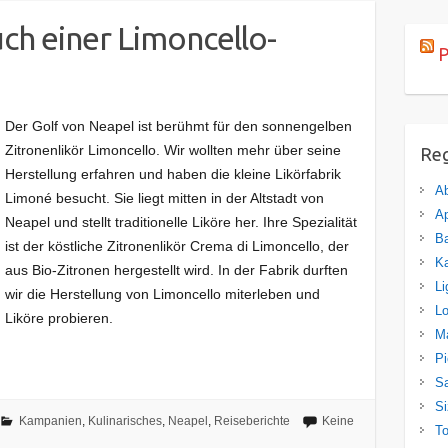
ch einer Limoncello-
P
Der Golf von Neapel ist berühmt für den sonnengelben
Zitronenlikör Limoncello. Wir wollten mehr über seine
Re
Herstellung erfahren und haben die kleine Likörfabrik
A
Limoné besucht. Sie liegt mitten in der Altstadt von
Ap
Neapel und stellt traditionelle Liköre her. Ihre Spezialität
Ba
ist der köstliche Zitronenlikör Crema di Limoncello, der
K
aus Bio-Zitronen hergestellt wird. In der Fabrik durften
Li
wir die Herstellung von Limoncello miterleben und
L
Liköre probieren.
M
P
Sa
Si
Kampanien
,
Kulinarisches
,
Neapel
,
Reiseberichte
Keine
T