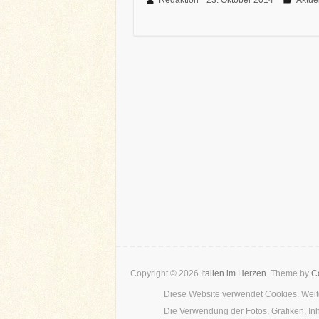
Redaktion
23. Oktober 2014
Aktue
b
t
e
e
l
e
o
e
r
d
n
o
r
e
I
k
s
n
t
Copyright © 2026
Italien im Herzen
. Theme by
Co
Diese Website verwendet Cookies. Weite
Die Verwendung der Fotos, Grafiken, In