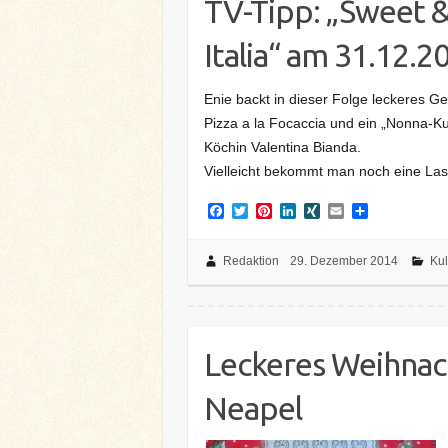
TV-Tipp: „Sweet & 
Italia“ am 31.12.20
Enie backt in dieser Folge leckeres Ge
Pizza a la Focaccia und ein „Nonna-Kuc
Köchin Valentina Bianda.
Vielleicht bekommt man noch eine Last
F
T
P
L
X
E
T
a
w
i
i
I
m
e
c
i
n
n
N
a
i
e
t
t
k
G
i
l
Redaktion
29. Dezember 2014
Kul
b
t
e
e
l
e
o
e
r
d
n
o
r
e
I
k
s
n
t
Leckeres Weihnach
Neapel